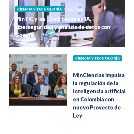
CIENCIA Y TECNOLOGÍA
Hace 1 año
MinTIC y las 10 mil becas en IA,
ciberseguridad y análisis de datos con
Google
CIENCIA Y TECNOLOGÍA
Hace 1 año
MinCiencias impulsa
la regulación de la
inteligencia artificial
en Colombia con
nuevo Proyecto de
Ley