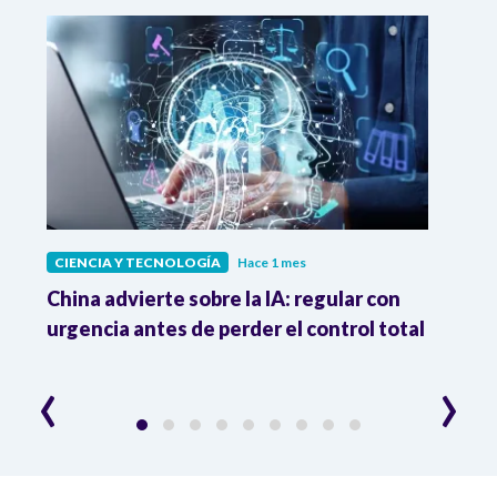
CIENCIA Y TECNOLOGÍA
Hace 1 mes
CIEN
China advierte sobre la IA: regular con
Adió
na
urgencia antes de perder el control total
elim
extr
‹
›