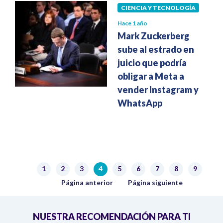
CIENCIA Y TECNOLOGÍA
Hace 1 año
Mark Zuckerberg
sube al estrado en
juicio que podría
obligar a Meta a
vender Instagram y
WhatsApp
Paginación
1
2
3
4
5
6
7
8
9
Página
Página
Página
Página actual
Página
Página
Página
Página
Página
Página anterior
Siguiente página
Página anterior
Página siguiente
NUESTRA RECOMENDACIÓN PARA TI