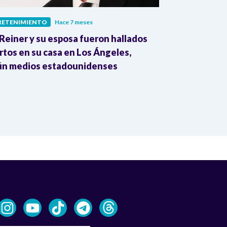
RETENIMIENTO
Hace 7 meses
ENTRETENIMIE
Reiner y su esposa fueron hallados
Muere Peter G
tos en su casa en Los Ángeles,
Fiction’ y ‘La
ún medios estadounidenses
Nueva York