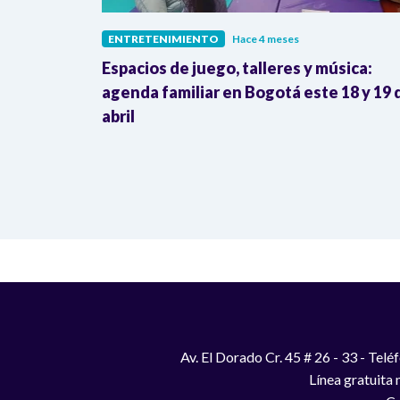
ENTRETENIMIENTO
Hace 4 meses
ración,
Espacios de juego, talleres y música:
troversias
agenda familiar en Bogotá este 18 y 19 
abril
Av. El Dorado Cr. 45 # 26 - 33 - Te
Línea gratuita