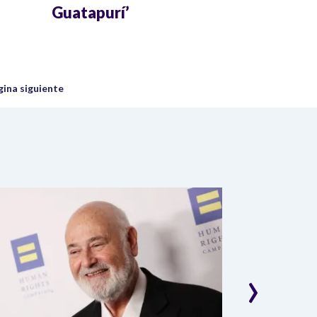
Guatapurí’
uiente página
gina siguiente
›