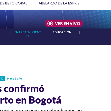
 DE BETO CORAL
|
ABELARDO DE LA ESPRIELLA Y DMG
|
VER EN VIVO
A
|
ENTRETENIMIENT
EDUCACIÓN
|
O
|
TO
Hace 1 año
s confirmó
rto en Bogotá
gresa a los escenarios colombianos en