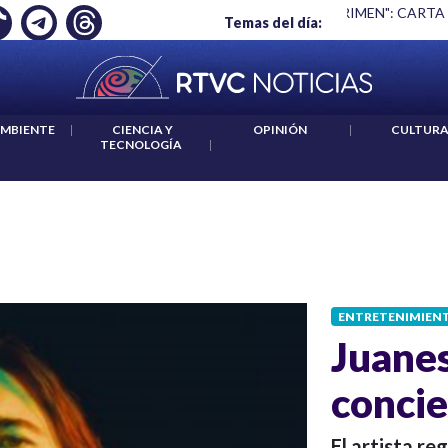
Ó EMPLEO: JP MORGAN
|
"HABLAR NO ES UN CRIMEN": CARTA
Temas del día:
AMBIENTE
|
CIENCIA Y
OPINIÓN
|
CULTUR
TECNOLOGÍA
|
ENTRETENIMIEN
Juane
concie
El artista re