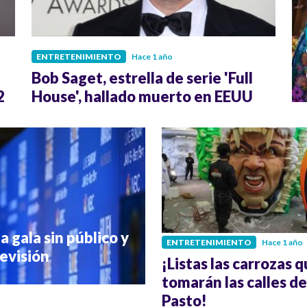
ENTRETENIMIENTO
Hace 1 año
Bob Saget, estrella de serie 'Full
2
House', hallado muerto en EEUU
 gala sin público y
ENTRETENIMIENTO
Hace 1 año
levisión
¡Listas las carrozas q
tomarán las calles de
Pasto!