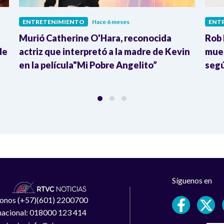
ENTRETENIMIENTO
Hace 6 meses
ENT
Murió Catherine O'Hara, reconocida
Rob 
de
actriz que interpretó a la madre de Kevin
muer
en la película"Mi Pobre Angelito”
seg
Síguenos en
léfonos (+57)(601) 2200700
 nacional: 018000 123 414