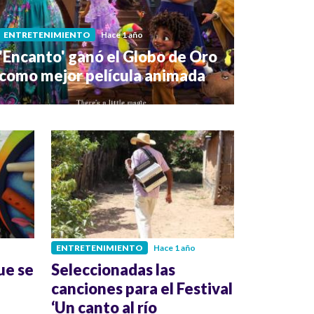
ENTRETENIMIENTO
Hace 1 año
'Encanto' ganó el Globo de Oro
como mejor película animada
ENTRETENIMIENTO
Hace 1 año
ue se
Seleccionadas las
canciones para el Festival
‘Un canto al río