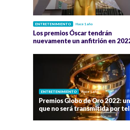
ENTRETENIMIENTO
Hace 1 año
Los premios Óscar tendrán
nuevamente un anfitrión en 202
ENTRETENIMIENTO
Hace 1 año
Premios Globo de Oro 2022: una
que no será transmitida por te