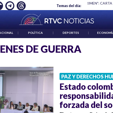
NO ES UN CRIMEN": CARTA DE BETO CORAL
|
ABELARDO DE LA
Temas del día:
ACIONAL
|
POLÍTICA
|
DEPORTES
|
ECONOMÍ
ENES DE GUERRA
PAZ Y DERECHOS H
Estado colomb
responsabilid
forzada del s