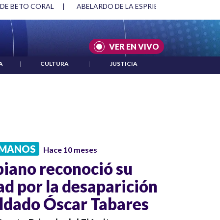
 ESPRIELLA Y DMG
|
ACUERDOS ENTRE ESTADOS UNIDOS E I
VER EN VIVO
A
|
CULTURA
|
JUSTICIA
UMANOS
Hace 10 meses
iano reconoció su
ad por la desaparición
oldado Óscar Tabares