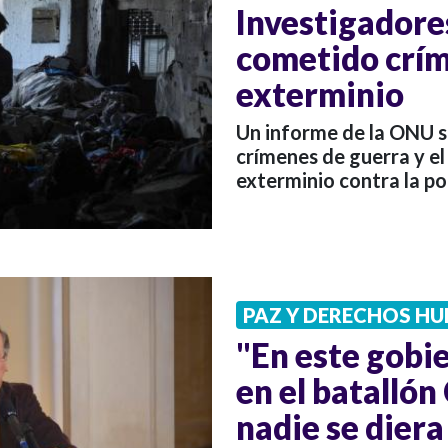
Investigadores
cometido crím
exterminio
Un informe de la ONU s
crímenes de guerra y e
exterminio contra la po
PAZ Y DERECHOS H
"En este gobi
en el batallón
nadie se diera