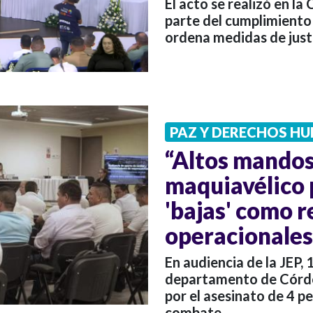
El acto se realizó en la
parte del cumplimiento 
ordena medidas de justi
PAZ Y DERECHOS H
“Altos mandos
maquiavélico 
'bajas' como 
operacionales”
En audiencia de la JEP,
departamento de Córdo
por el asesinato de 4 p
combate.