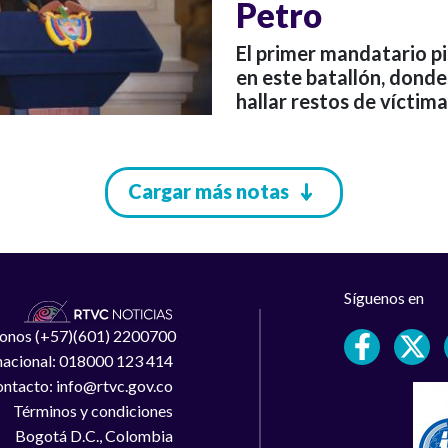
Petro
El primer mandatario pi
en este batallón, donde
hallar restos de víctim
Cargar más notas
Síguenos en
léfonos (+57)(601) 2200700
 nacional: 018000 123 414
ntacto: info@rtvc.gov.co
Términos y condiciones
Bogotá D.C., Colombia