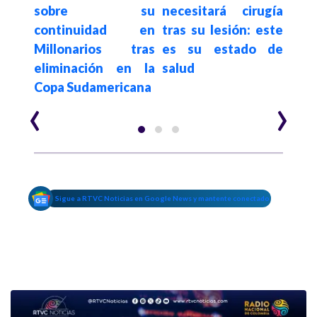
ra y
sobre su
necesitará cirugía
Amé
r en
continuidad en
tras su lesión: este
jorn
o por
Millonarios tras
es su estado de
col
eliminación en la
salud
Lib
Copa Sudamericana
Sud
‹
›
Sigue a RTVC Noticias en Google News y mantente conectado