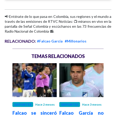
📢 Entérate de lo que pasa en Colombia, sus regiones y el mundo a
través de las emisiones de RTVC Noticias: 📺 míranos en vivo en la
pantalla de Señal Colombia y escúchanos en las 73 frecuencias de
Radio Nacional de Colombia 📻.
RELACIONADO:
#Falcao García
#Millonarios
TEMAS RELACIONADOS
meses
DEPORTES
Hace 2 meses
DEPORTES
Hace 3 meses
DEP
s vs
Falcao se sinceró
Falcao García no
Mi