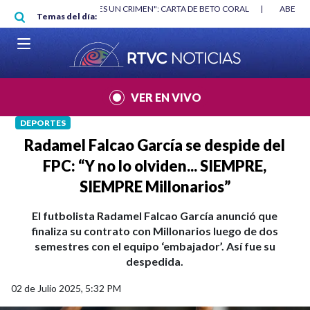
Pasar al contenido principal
RGAN
|
"HABLAR NO ES UN CRIMEN": CARTA DE BETO CORAL
|
ABELAR
Temas del día:
VER EN VIVO
DEPORTES
Radamel Falcao García se despide del
FPC: “Y no lo olviden... SIEMPRE,
SIEMPRE Millonarios”
El futbolista Radamel Falcao García anunció que
finaliza su contrato con Millonarios luego de dos
semestres con el equipo ‘embajador’. Así fue su
despedida.
02 de Julio 2025, 5:32 PM