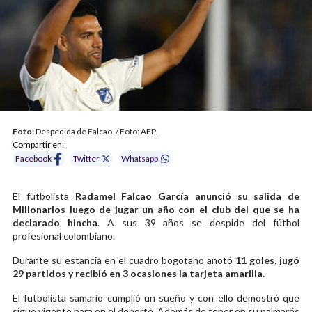
Foto:
Despedida de Falcao. / Foto: AFP.
Compartir en:
Facebook
Twitter
Whatsapp
El futbolista
Radamel Falcao García anunció su salida de
Millonarios luego de jugar un año con el club del que se ha
declarado hincha
. A sus 39 años se despide del fútbol
profesional colombiano.
Durante su estancia en el cuadro bogotano anotó
11 goles, jugó
29 partidos y recibió en 3 ocasiones la tarjeta amarilla.
El futbolista samario cumplió un sueño y con ello demostró que
sigue vigente para en el deporte. Además de tener en su palmarés