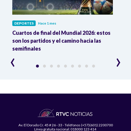
DEPORTES
Hace 1 mes
DEPO
Cuartos de final del Mundial 2026: estos
Atle
n
son los partidos y el camino hacia las
reco
semifinales
Atle
‹
›
Av. El Dorado Cr. 45 # 26 - 33 - Teléfonos (+57)(601) 2200700
Línea gratuita nacional: 018000 123 414