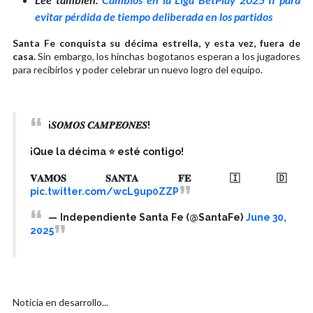
evitar pérdida de tiempo deliberada en los partidos
Santa Fe conquista su décima estrella, y esta vez, fuera de
casa.
Sin embargo, los hinchas bogotanos esperan a los jugadores
para recibirlos y poder celebrar un nuevo logro del equipo.
¡𝑺𝑶𝑴𝑶𝑺 𝑪𝑨𝑴𝑷𝑬𝑶𝑵𝑬𝑺!
¡Que la décima ⭐️ esté contigo!
𝐕𝐀𝐌𝐎𝐒 𝐒𝐀𝐍𝐓𝐀 𝐅𝐄 🇮🇩
pic.twitter.com/wcL9up0ZZP
— Independiente Santa Fe (@SantaFe)
June 30,
2025
Noticia en desarrollo...