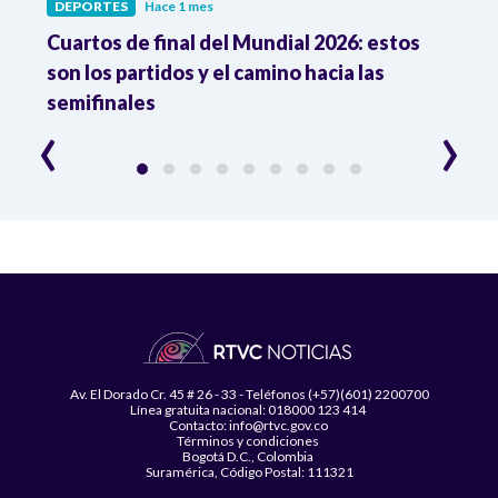
DEPORTES
Hace 1 mes
DEPO
Cuartos de final del Mundial 2026: estos
Atle
n
son los partidos y el camino hacia las
reco
semifinales
Atle
‹
›
Av. El Dorado Cr. 45 # 26 - 33 - Teléfonos (+57)(601) 2200700
Línea gratuita nacional: 018000 123 414
Contacto: info@rtvc.gov.co
Términos y condiciones
Bogotá D.C., Colombia
Suramérica, Código Postal: 111321