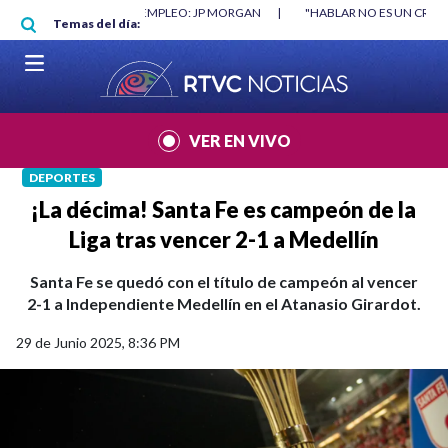
Pasar al contenido principal
RGAN
|
"HABLAR NO ES UN CRIMEN": CARTA DE BETO CORAL
|
ABELAR
Temas del día:
VER EN VIVO
DEPORTES
¡La décima! Santa Fe es campeón de la
Liga tras vencer 2-1 a Medellín
Santa Fe se quedó con el título de campeón al vencer
2-1 a Independiente Medellín en el Atanasio Girardot.
29 de Junio 2025, 8:36 PM