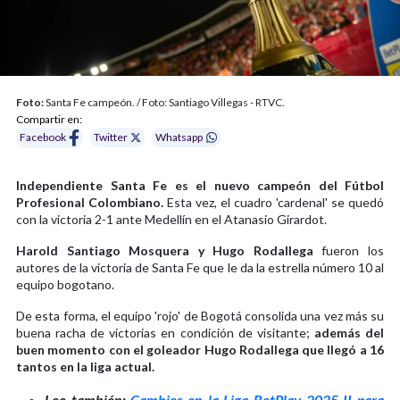
Foto:
Santa Fe campeón. / Foto: Santiago Villegas - RTVC.
Compartir en:
Facebook
Twitter
Whatsapp
Independiente Santa Fe es el nuevo campeón del Fútbol
Profesional Colombiano.
Esta vez, el cuadro 'cardenal' se quedó
con la victoria 2-1 ante Medellín en el Atanasio Girardot.
Harold Santiago Mosquera y Hugo Rodallega
fueron los
autores de la victoria de Santa Fe que le da la estrella número 10 al
equipo bogotano.
De esta forma, el equipo 'rojo' de Bogotá consolida una vez más su
buena racha de victorias en condición de visitante;
además del
buen momento con el goleador Hugo Rodallega que llegó a 16
tantos en la liga actual.
Lee también:
Cambios en la Liga BetPlay 2025 II para