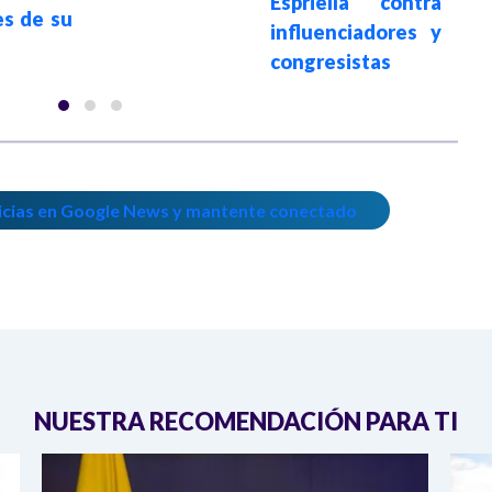
Espriella contra
es de su
influenciadores y
congresistas
icias en Google News y mantente conectado
NUESTRA RECOMENDACIÓN PARA TI