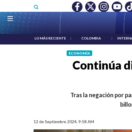
Pasar al contenido principal
O MÍNIMO NO DESTRUYÓ EMPLEO: JP MORGAN
|
"HABLAR NO
Navegación principal
LO MÁS RECIENTE
|
COLOMBIA
|
INTERN
ECONOMÍA
Continúa d
Tras la negación por p
bill
12 de Septiembre 2024, 9:58 AM