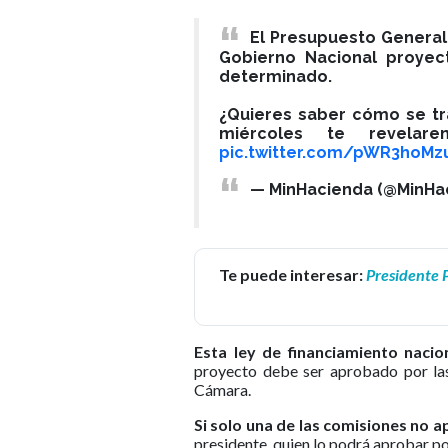
El Presupuesto General
Gobierno Nacional proyec
determinado.
¿Quieres saber cómo se tr
miércoles te revelar
pic.twitter.com/pWR3hoMz
— MinHacienda (@MinHa
Te puede interesar:
Presidente P
Esta ley de financiamiento naci
proyecto debe ser aprobado por la
Cámara.
Si solo una de las comisiones no a
presidente, quien lo podrá aprobar po