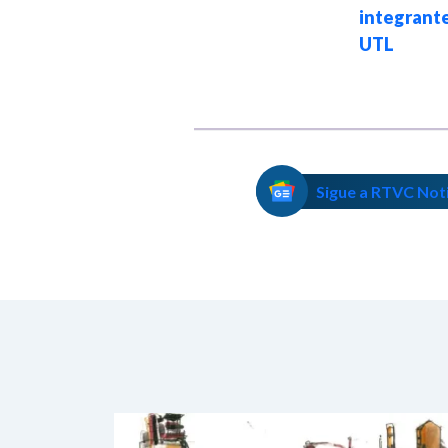
presidencial de
integrant
Iván Cepeda
UTL
Sigue a RTVC Not