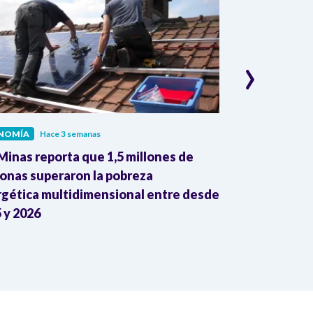
›
NOMÍA
Hace 3 semanas
ECONOMÍA
Hac
inas reporta que 1,5 millones de
Dane reporta
onas superaron la pobreza
colombianas 
gética multidimensional entre desde
mayo con gan
 y 2026