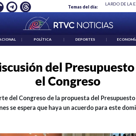
 ES UN CRIMEN": CARTA DE BETO CORAL
|
ABELARDO DE LA E
Temas del día:
ACIONAL
|
POLÍTICA
|
DEPORTES
|
ECONOMÍ
iscusión del Presupuesto
el Congreso
arte del Congreso de la propuesta del Presupuesto
ones se espera que haya un acuerdo para este dom