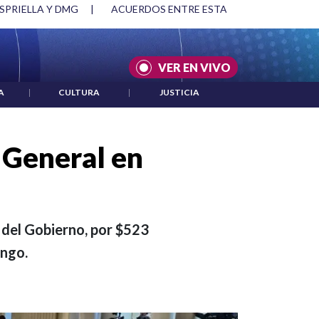
SPRIELLA Y DMG
|
ACUERDOS ENTRE ESTADOS UNIDOS E IRÁ
VER EN VIVO
A
|
CULTURA
|
JUSTICIA
 General en
 del Gobierno, por $523
ingo.