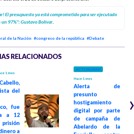
ar! El presupuesto ya está comprometido para ser ejecutado
 un 97%": Gustavo Bolívar
.
al de la Nación
#congreso de la república
#Debate
AS RELACIONADOS
ACTUALIDAD
ce 1 mes
Hace 1 mes
abello,
Alerta de
ista del
presunto
hostigamiento
co, fue
digital por parte
a a 12
de campaña de
prisión
Abelardo de la
 dinero a