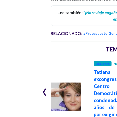
Lee también:
"¡No se deje engañ
en
RELACIONADO:
#Presupuesto Gener
TEM
DELITOS
Ha
SEGURIDAD Y ORDEN
Tatiana C
Hace 2 meses
excongres
‹
Juan Manuel
Centro
Cortés denuncia
Democráti
amenazas tras
condenad
respaldar
años de 
candidatura
por exigir