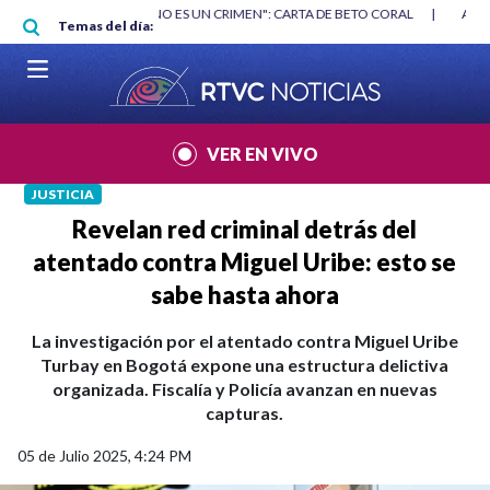
Pasar al contenido principal
RGAN
|
"HABLAR NO ES UN CRIMEN": CARTA DE BETO CORAL
|
ABELAR
Temas del día:
VER EN VIVO
JUSTICIA
Revelan red criminal detrás del
atentado contra Miguel Uribe: esto se
sabe hasta ahora
La investigación por el atentado contra Miguel Uribe
Turbay en Bogotá expone una estructura delictiva
organizada. Fiscalía y Policía avanzan en nuevas
capturas.
05 de Julio 2025, 4:24 PM