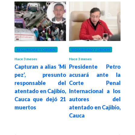
eses
SEGURIDAD Y ORDEN
SEGURIDAD Y ORDEN
SEGU
a le
Hace 3 meses
Hace 3 meses
Hace 3
Capturan a alias ‘Mi
Presidente Petro
¡Ate
 que
pez’, presunto
acusará ante la
fru
us
responsable del
Corte Penal
con
obre
atentado en Cajibío,
Internacional a los
Cant
iguel
Cauca que dejó 21
autores del
Hil
te la
muertos
atentado en Cajibío,
Pop
Cauca