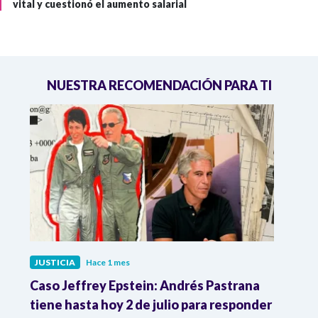
vital y cuestionó el aumento salarial
NUESTRA RECOMENDACIÓN PARA TI
JUSTICIA
Hace 1 mes
JUST
ón
Caso Jeffrey Epstein: Andrés Pastrana
La JE
cia
tiene hasta hoy 2 de julio para responder
y mil