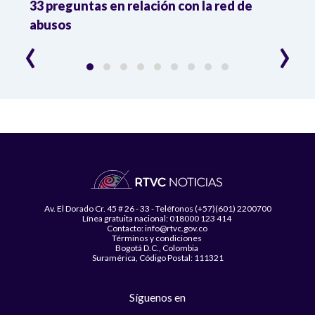
33 preguntas en relación con la red de
Colo
abusos
‹
›
Av. El Dorado Cr. 45 # 26 - 33 - Teléfonos (+57)(601) 2200700
Línea gratuita nacional: 018000 123 414
Contacto: info@rtvc.gov.co
Términos y condiciones
Bogotá D.C., Colombia
Suramérica, Código Postal: 111321
Síguenos en