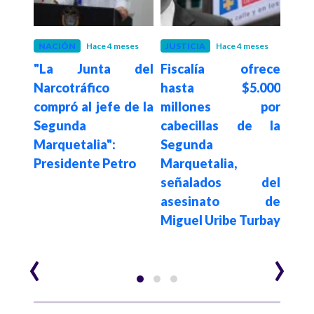
NACIÓN
Hace 4 meses
JUSTICIA
Hace 4 meses
POLÍ
"La Junta del
Fiscalía ofrece
Ivá
que
Narcotráfico
hasta $5.000
exi
 mis
compró al jefe de la
millones por
ll
ja en
Segunda
cabecillas de la
acu
e dio
Marquetalia":
Segunda
el c
para
Presidente Petro
Marquetalia,
Urib
nador
señalados del
just
ibe
asesinato de
dente
Miguel Uribe Turbay
‹
›