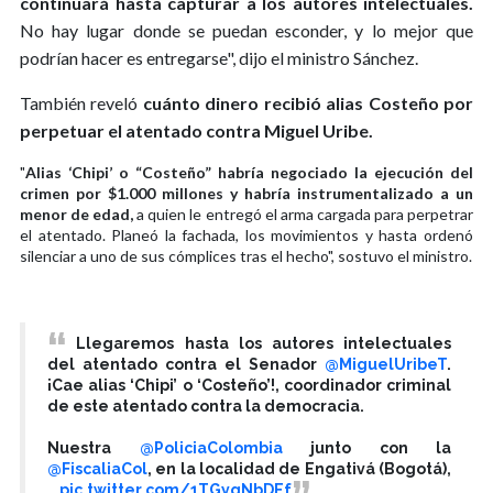
continuará hasta capturar a los autores intelectuales.
No hay lugar donde se puedan esconder, y lo mejor que
podrían hacer es entregarse", dijo el ministro Sánchez.
También reveló
cuánto dinero recibió alias Costeño por
perpetuar el atentado contra Miguel Uribe.
"
Alias ‘Chipi’ o “Costeño” habría negociado la ejecución del
crimen por $1.000 millones y habría instrumentalizado a un
menor de edad,
a quien le entregó el arma cargada para perpetrar
el atentado. Planeó la fachada, los movimientos y hasta ordenó
silenciar a uno de sus cómplices tras el hecho", sostuvo el ministro.
Llegaremos hasta los autores intelectuales
del atentado contra el Senador
@MiguelUribeT
.
¡Cae alias ‘Chipi’ o ‘Costeño’!, coordinador criminal
de este atentado contra la democracia.
Nuestra
@PoliciaColombia
junto con la
@FiscaliaCol
, en la localidad de Engativá (Bogotá),
…
pic.twitter.com/1TGygNbDEf