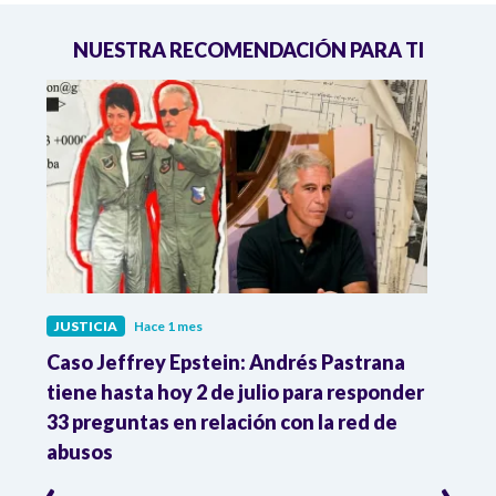
NUESTRA RECOMENDACIÓN PARA TI
JUSTICIA
Hace 1 mes
JUST
ón
Caso Jeffrey Epstein: Andrés Pastrana
La JE
cia
tiene hasta hoy 2 de julio para responder
y mil
33 preguntas en relación con la red de
Colo
abusos
‹
›