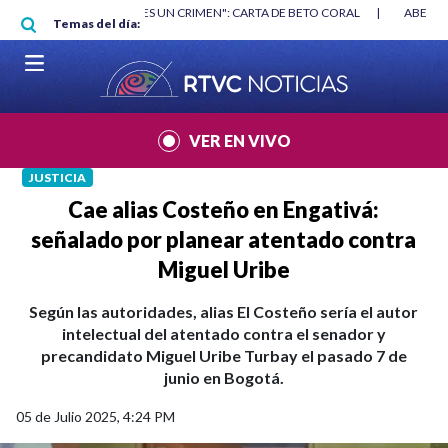
Pasar al contenido principal
RGAN
|
"HABLAR NO ES UN CRIMEN": CARTA DE BETO CORAL
|
ABELAR
Temas del día:
VER EN VIVO
JUSTICIA
Cae alias Costeño en Engativá:
señalado por planear atentado contra
Miguel Uribe
Según las autoridades, alias El Costeño sería el autor
intelectual del atentado contra el senador y
precandidato Miguel Uribe Turbay el pasado 7 de
junio en Bogotá.
05 de Julio 2025, 4:24 PM