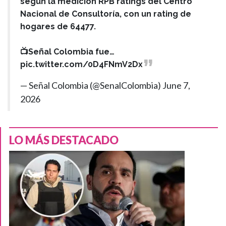
según la medición RPB ratings del Centro
Nacional de Consultoría, con un rating de
hogares de 64477.
📺Señal Colombia fue…
pic.twitter.com/0D4FNmV2Dx
— Señal Colombia (@SenalColombia)
June 7,
2026
LO MÁS DESTACADO