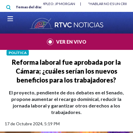
Pasar al contenido principal
|
"HABLAR NO ES UN CRIMEN": CARTA DE BETO CORAL
|
ABELARDO DE
Temas del día:
VER EN VIVO
POLÍTICA
Reforma laboral fue aprobada por la
Cámara; ¿cuáles serían los nuevos
beneficios para los trabajadores?
El proyecto, pendiente de dos debates en el Senado,
propone aumentar el recargo dominical, reducir la
jornada laboral y garantizar otros derechos a los
trabajadores.
17 de Octubre 2024, 5:19 PM