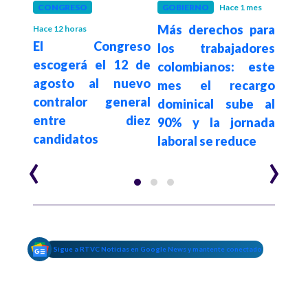
N
CONGRESO
GOBIERNO
Hace 1 mes
COL
Más derechos para
Gob
Hace 12 horas
rtés
El Congreso
los trabajadores
cont
azas
escogerá el 12 de
colombianos: este
sin
ldar
agosto al nuevo
mes el recargo
dec
contralor general
dominical sube al
inte
 Iván
entre diez
90% y la jornada
labo
candidatos
laboral se reduce
‹
›
Sigue a RTVC Noticias en Google News y mantente conectado