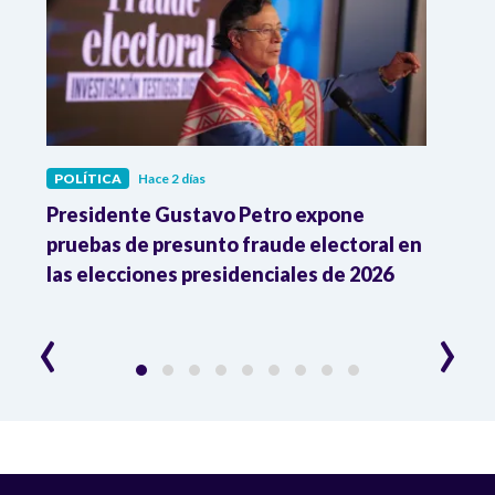
POLÍTICA
Hace 2 días
POLÍ
ia
Presidente Gustavo Petro expone
La d
pruebas de presunto fraude electoral en
trum
las elecciones presidenciales de 2026
en A
esce
‹
›