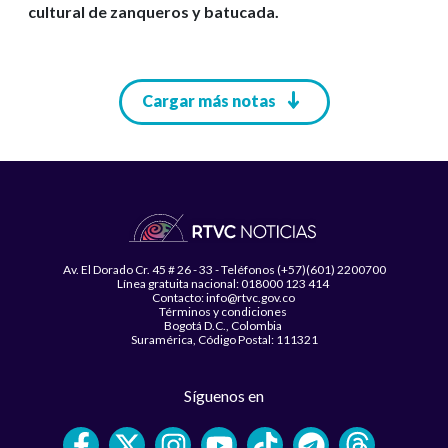
cultural de zanqueros y batucada.
Paginación
Cargar más notas
Av. El Dorado Cr. 45 # 26 - 33 - Teléfonos (+57)(601) 2200700
Línea gratuita nacional: 018000 123 414
Contacto: info@rtvc.gov.co
Términos y condiciones
Bogotá D.C., Colombia
Suramérica, Código Postal: 111321
Síguenos en