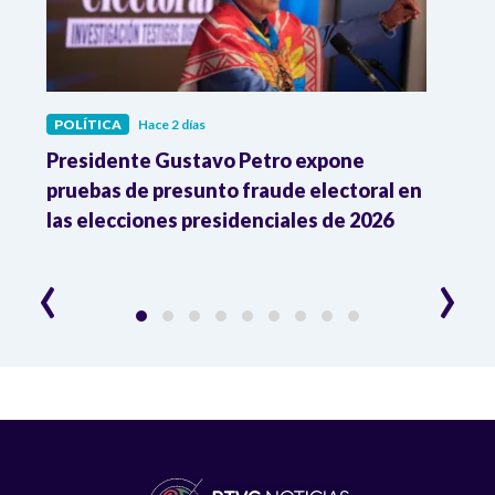
POLÍTICA
Hace 2 días
COL
Presidente Gustavo Petro expone
Mejor
pruebas de presunto fraude electoral en
nacio
las elecciones presidenciales de 2026
‹
›