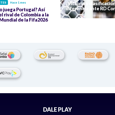
¡Victoria y clasificació
TES
Hace 1 mes
diferencia ante RD Co
 juega Portugal? Así
el rival de Colombia a la
Mundial de la Fifa2026
DALE PLAY