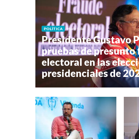
POLÍTICA
Hace 1 día
Presidente Gustavo 
pruebas de presunto 
electoral en las elecc
presidenciales de 20