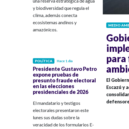
una reserva estratégica de agua
y biodiversidad que regula el
clima, además conecta
ecosistemas andinos y
MEDIO AMB
amazónicos.
Gobi
impl
para 
POLÍTICA
Hace 1 día
ambi
Presidente Gustavo Petro
expone pruebas de
presunto fraude electoral
El Gobiern
en las elecciones
Escazú y a
presidenciales de 2026
consolidar
defensore
El mandatario y testigos
electorales presentaron este
lunes sus dudas sobre la
veracidad de los formularios E-