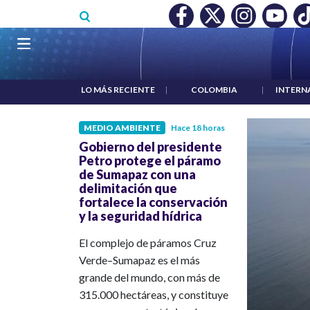
Pasar al contenido principal
O MÍNIMO NO DESTRUYÓ EMPLEO: JP MORGAN
|
"HABLAR NO
Navegación principal
LO MÁS RECIENTE
|
COLOMBIA
|
INTERN
MEDIO AMBIENTE
Hace 18 horas
Gobierno del presidente
Petro protege el páramo
de Sumapaz con una
delimitación que
fortalece la conservación
y la seguridad hídrica
El complejo de páramos Cruz
Verde–Sumapaz es el más
grande del mundo, con más de
315.000 hectáreas, y constituye