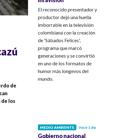
El reconocido presentador y
productor dejó una huella
imborrable en la televisión
colombiana con la creación
de 'Sábados Felices',
programa que marcó
cazú
generaciones y se convirtió
en uno de los formatos de
humor más longevos del
mundo.
erdo de
scan
 de los
MEDIO AMBIENTE
Hace 1 día
Gobierno nacional