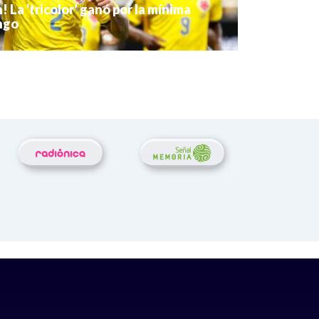
n! La ‘tricolor’ ganó por la mínima
ngo