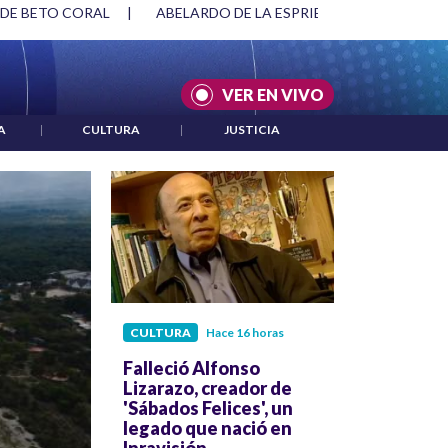
SPRIELLA Y DMG
|
ACUERDOS ENTRE ESTADOS UNIDOS E IRÁ
VER EN VIVO
A
|
CULTURA
|
JUSTICIA
CULTURA
Hace 16 horas
Falleció Alfonso
Lizarazo, creador de
'Sábados Felices', un
legado que nació en
Inravisión