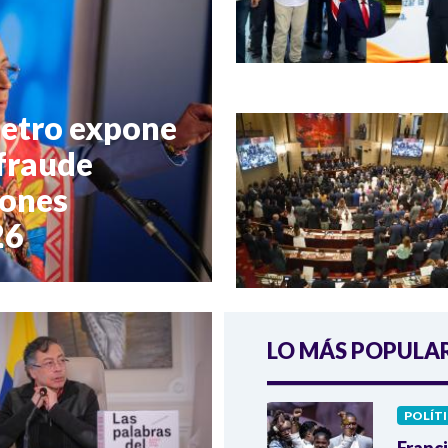
Petro expone
fraude
iones
26
LO MÁS POPULA
POLÍT