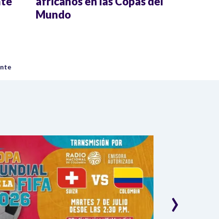
nte
africanos en las Copas del
Mundo
gina
ente
›