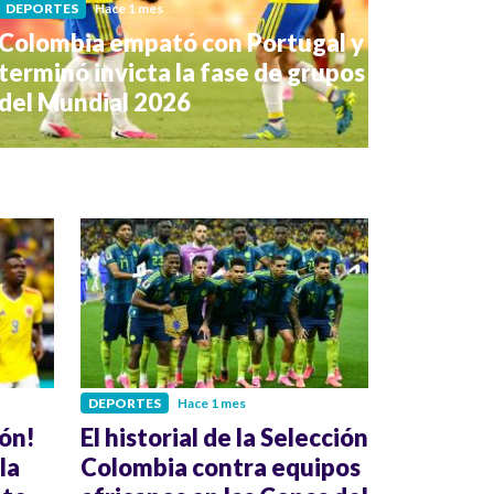
DEPORTES
Hace 1 mes
Colombia empató con Portugal y
terminó invicta la fase de grupos
del Mundial 2026
DEPORTES
Hace 1 mes
ión!
El historial de la Selección
la
Colombia contra equipos