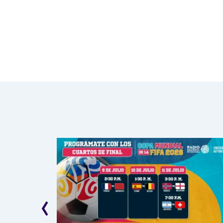
Paginación
‹