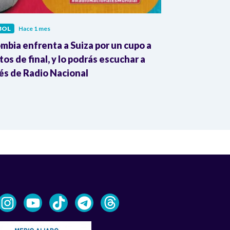
BOL
Hace 1 mes
FÚTBOL
Hace 1
mbia enfrenta a Suiza por un cupo a
Radio Naciona
tos de final, y lo podrás escuchar a
emoción de lo
és de Radio Nacional
Mundial de la 