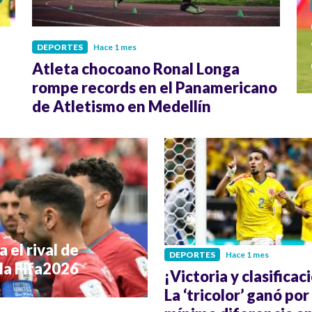
DEPORTES
Hace 1 mes
Atleta chocoano Ronal Longa
rompe records en el Panamericano
de Atletismo en Medellín
 el rival de
DEPORTES
Hace 1 mes
la Fifa2026
¡Victoria y clasificac
La ‘tricolor’ ganó por 