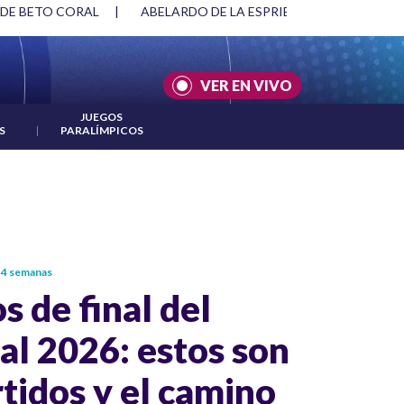
|
ABELARDO DE LA ESPRIELLA Y DMG
|
ACUERDOS ENTRE E
VER EN VIVO
JUEGOS
S
|
PARALÍMPICOS
 4 semanas
s de final del
l 2026: estos son
rtidos y el camino