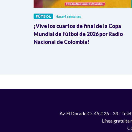
FÚTBOL
Hace 4 semanas
icolor’ ganó
¡Vive los cuartos de final de la Copa
 RD Congo
Mundial de Fútbol de 2026 por Radio
Nacional de Colombia!
Av. El Dorado Cr. 45 # 26 - 33 - Te
Línea gratuita
Co