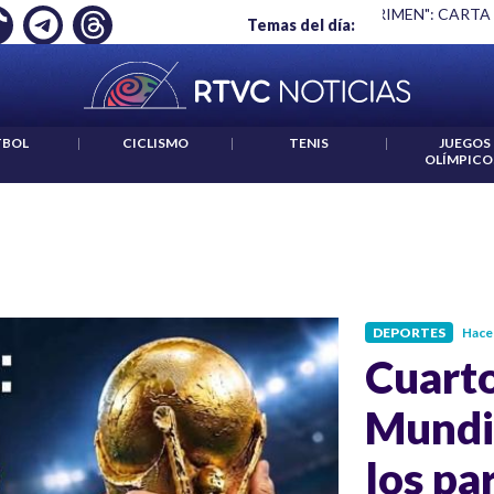
RGAN
|
"HABLAR NO ES UN CRIMEN": CARTA DE BETO CORAL
Temas del día:
TBOL
|
CICLISMO
|
TENIS
|
JUEGOS
OLÍMPICO
DEPORTES
Hace
Cuarto
Mundia
los pa