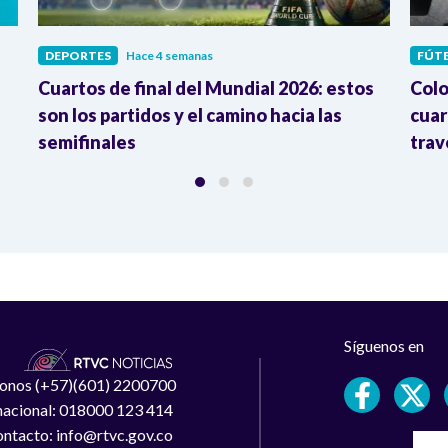
DEPORTES
Hace 4 semanas
FÚT
Cuartos de final del Mundial 2026: estos
Colo
son los partidos y el camino hacia las
cuar
semifinales
trav
Síguenos en
léfonos (+57)(601) 2200700
 nacional: 018000 123 414
ntacto: info@rtvc.gov.co