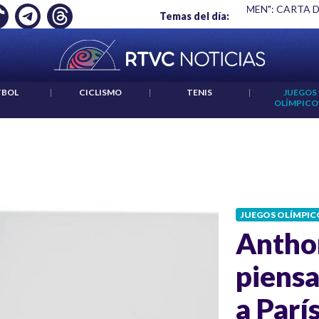
 EMPLEO: JP MORGAN
|
"HABLAR NO ES UN CRIMEN": CARTA 
Temas del día:
TBOL
|
CICLISMO
|
TENIS
|
JUEGOS
OLÍMPICO
JUEGOS OLÍMPIC
Antho
piensa
a Parí