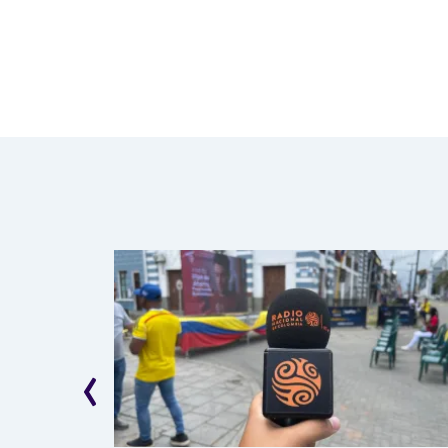
Paginación
‹