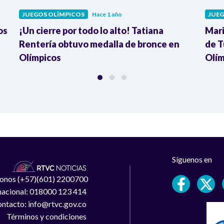
JUEGOS OLÍMPICOS
Hace 1 año
JUEG
os
¡Un cierre por todo lo alto! Tatiana
Mari
Rentería obtuvo medalla de bronce en
de T
Olímpicos
Olím
Síguenos en
léfonos (+57)(601) 2200700
 nacional: 018000 123 414
ntacto: info@rtvc.gov.co
Términos y condiciones