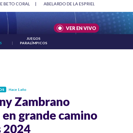
DE BETO CORAL
|
ABELARDO DE LA ESPRIELLA Y DMG
|
AC
VER EN VIVO
JUEGOS
S
|
PARALÍMPICOS
OS
Hace 1 año
ny Zambrano
 en grande camino
s 2024