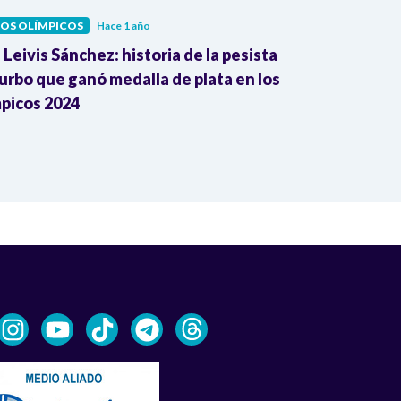
OS OLÍMPICOS
Hace 1 año
JUEGOS OLÍMPI
 Leivis Sánchez: historia de la pesista
¡Mari Leivis S
urbo que ganó medalla de plata en los
Conquista med
picos 2024
Olímpicos 20