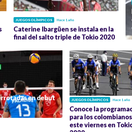
JUEGOS OLÍMPICOS
Hace 1 año
s
Caterine Ibargüen se instala en la
final del salto triple de Tokio 2020
errotadas en debut
JUEGOS OLÍMPICOS
Hace 1 año
Conoce la programa
para los colombianos
este viernes en Toki