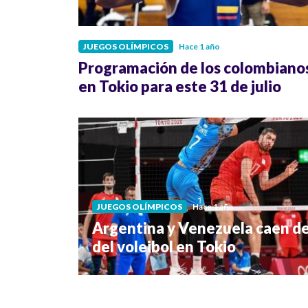
JUEGOS OLÍMPICOS
Hace 1 año
Programación de los colombiano
en Tokio para este 31 de julio
JUEGOS OLÍMPICOS
Hace 1 año
Argentina y Venezuela caen d
del voleibol en Tokio