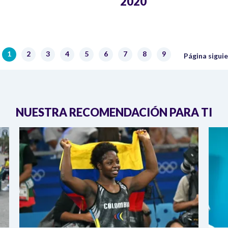
2020
Siguiente pá
1
2
3
4
5
6
7
8
9
Página actual
Página
Página
Página
Página
Página
Página
Página
Página
Página sigui
NUESTRA RECOMENDACIÓN PARA TI