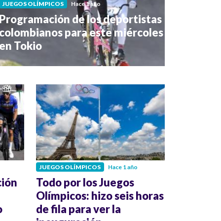
JUEGOS OLÍMPICOS
Hace 1 año
Programación de los deportistas
colombianos para este miércoles
en Tokio
JUEGOS OLÍMPICOS
Hace 1 año
ción
Todo por los Juegos
Olímpicos: hizo seis horas
o
de fila para ver la