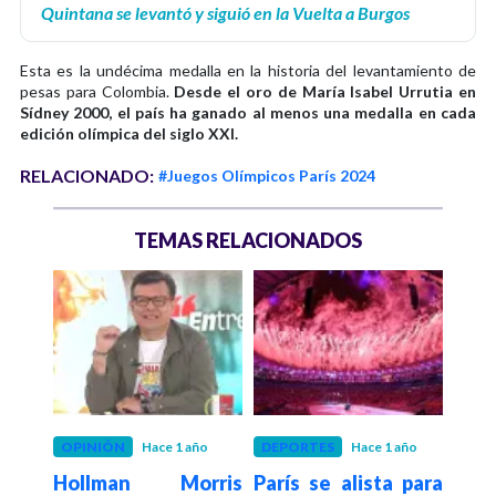
Quintana se levantó y siguió en la Vuelta a Burgos
Esta es la undécima medalla en la historia del levantamiento de
pesas para Colombia.
Desde el oro de María Isabel Urrutia en
Sídney 2000, el país ha ganado al menos una medalla en cada
edición olímpica del siglo XXI.
RELACIONADO:
#Juegos Olímpicos París 2024
TEMAS RELACIONADOS
año
OPINIÓN
Hace 1 año
DEPORTES
Hace 1 año
DEP
ría:
Hollman Morris
París se alista para
Pre