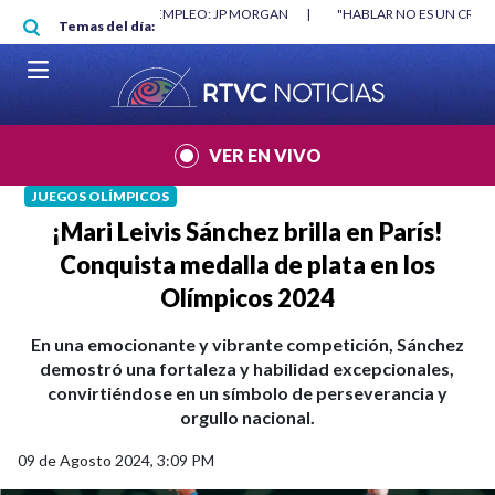
Pasar al contenido principal
RGAN
|
"HABLAR NO ES UN CRIMEN": CARTA DE BETO CORAL
|
ABELAR
Temas del día:
VER EN VIVO
JUEGOS OLÍMPICOS
¡Mari Leivis Sánchez brilla en París!
Conquista medalla de plata en los
Olímpicos 2024
En una emocionante y vibrante competición, Sánchez
demostró una fortaleza y habilidad excepcionales,
convirtiéndose en un símbolo de perseverancia y
orgullo nacional.
09 de Agosto 2024, 3:09 PM