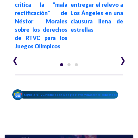
a al
critica la "mala
entregar el relevo a
feli
o en
rectificación" de
Los Ángeles en una
Re
Néstor Morales
clausura llena de
trae
sobre los derechos
estrellas
me
de RTVC para los
Col
Juegos Olímpicos
‹
›
Sigue a RTVC Noticias en Google News y mantente conectado