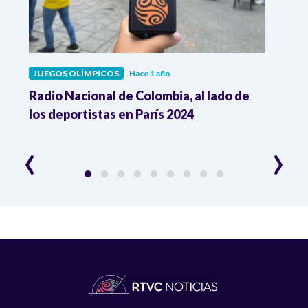
JUEGOS OLÍMPICOS
Hace 1 año
JUEG
Radio Nacional de Colombia, al lado de
¡Un c
de
los deportistas en París 2024
Rent
Olím
‹
›