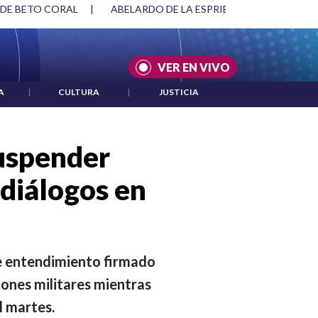
 DE BETO CORAL
|
ABELARDO DE LA ESPRIELLA Y DMG
|
VER EN VIVO
A
|
CULTURA
|
JUSTICIA
suspender
diálogos en
e entendimiento firmado
iones militares mientras
l martes.