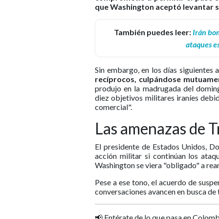
que Washington aceptó levantar su
También puedes leer:
Irán bo
ataques es
Sin embargo, en los días siguientes a
recíprocos, culpándose mutuament
produjo en la madrugada del doming
diez objetivos militares iraníes debi
comercial".
Las amenazas de 
El presidente de Estados Unidos, Do
acción militar si continúan los ataqu
Washington se viera "obligado" a rean
Pese a ese tono, el acuerdo de susp
conversaciones avancen en busca de t
📢 Entérate de lo que pasa en Colomb