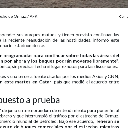
echo de Ormuz. / AFP.
Compa
spender sus ataques mutuos y tienen previsto continuar las
 la reciente reanudación de las hostilidades, informó este
ionario estadounidense.
án programadas para continuar sobre todas las áreas del
n por ahora y los buques podrán moverse libremente"
,
ónico, sin precisar fecha ni lugar exactos para las discusiones.
ses y una tercera fuente citados por los medios Axios y CNN,
an este martes en Catar
, país que medió el acuerdo entre
puesto a prueba
 de junio un memorándum de entendimiento para poner fin al
ebrero y que interrumpió el tráfico por el estrecho de Ormuz,
comercio mundial de petróleo. Bajo ese acuerdo,
Teherán se
eguro de buques comerciales por el estrecho, mientras