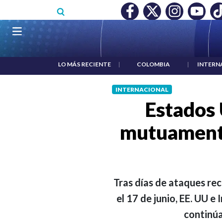
Pasar al contenido principal
RECONOCIMIENTO A RTVC
|
SALARIO MÍNIMO NO DESTRUY
Navegación principal
LO MÁS RECIENTE
|
COLOMBIA
|
INTERN
INTERNACIONAL
Estados 
mutuamente
Tras días de ataques r
el 17 de junio, EE. UU 
continúa