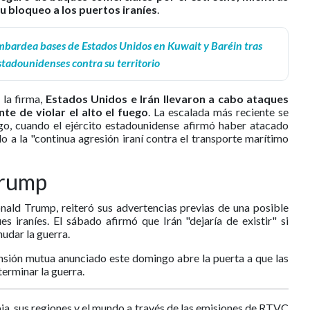
 bloqueo a los puertos iraníes
.
mbardea bases de Estados Unidos en Kuwait y Baréin tras
tadounidenses contra su territorio
 la firma,
Estados Unidos e Irán llevaron a cabo ataques
e de violar el alto el fuego
. La escalada más reciente se
o, cuando el ejército estadounidense afirmó haber atacado
do a la "continua agresión iraní contra el transporte marítimo
Trump
nald Trump, reiteró sus advertencias previas de una posible
es iraníes. El sábado afirmó que Irán "dejaría de existir" si
udar la guerra.
ensión mutua anunciado este domingo abre la puerta a que las
erminar la guerra.
ia, sus regiones y el mundo a través de las emisiones de RTVC