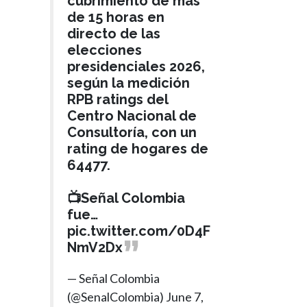
cubrimiento de más
de 15 horas en
directo de las
elecciones
presidenciales 2026,
según la medición
RPB ratings del
Centro Nacional de
Consultoría, con un
rating de hogares de
64477.
📺Señal Colombia
fue…
pic.twitter.com/0D4F
NmV2Dx
— Señal Colombia
(@SenalColombia)
June 7,