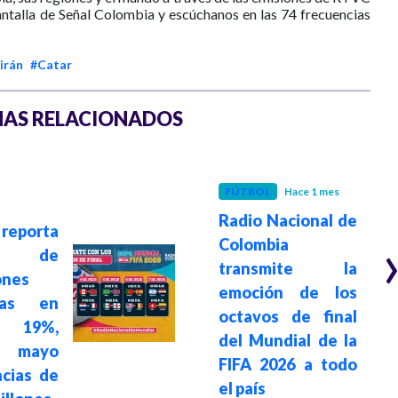
antalla de Señal Colombia y escúchanos en las 74 frecuencias
irán
#Catar
AS RELACIONADOS
FÚTBOL
Hace 1 mes
Radio Nacional de
eporta
Colombia
to de
transmite la
ones
emoción de los
nas en
octavos de final
 19%,
del Mundial de la
o mayo
FIFA 2026 a todo
cias de
el país