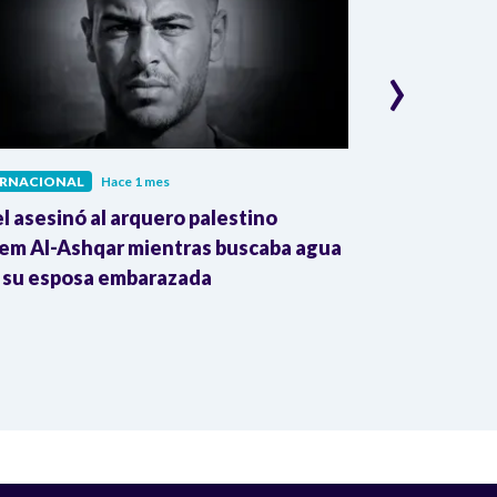
›
ERNACIONAL
Hace 1 mes
INTERNACIONAL
el asesinó al arquero palestino
The Guardian:
em Al-Ashqar mientras buscaba agua
Colombia impu
 su esposa embarazada
transnacional
Trump