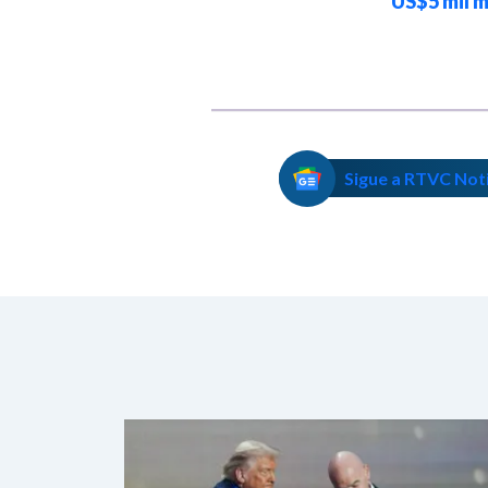
territorio
US$5 mil m
Sigue a RTVC Not