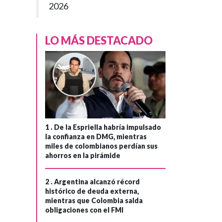
2026
LO MÁS DESTACADO
ESTADOS UNIDOS
Hace 1 mes
Donald Trump
1 .
De la Espriella habría impulsado
habría ganado
›
la confianza en DMG, mientras
miles de millones
miles de colombianos perdían sus
de dólares
ahorros en la pirámide
procedentes de
criptomonedas
2 .
Argentina alcanzó récord
histórico de deuda externa,
que se
mientras que Colombia salda
beneficiaron de
obligaciones con el FMI