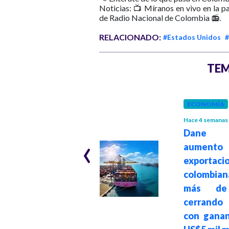
Noticias: 📺 Míranos en vivo en la p
de Radio Nacional de Colombia 📻.
RELACIONADO:
#Estados Unidos
#
TEM
INTERNACIONAL
ECONOMÍA
Hace 1 mes
Hace 4 semanas
Irán bombardea
Dane r
‹
bases de Estados
aumen
Unidos en Kuwait
exportaci
y Baréin tras
colombia
ataques
más de
estadounidenses
cerrand
contra su
con ganan