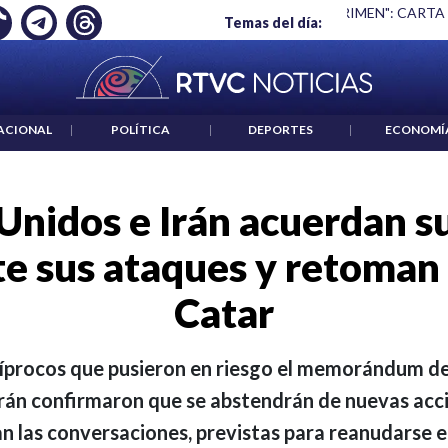
Ó EMPLEO: JP MORGAN
|
"HABLAR NO ES UN CRIMEN": CARTA
Temas del día:
ACIONAL
|
POLÍTICA
|
DEPORTES
|
ECONOMÍ
Unidos e Irán acuerdan 
 sus ataques y retoman 
Catar
ecíprocos que pusieron en riesgo el memorándum d
e Irán confirmaron que se abstendrán de nuevas acc
n las conversaciones, previstas para reanudarse e