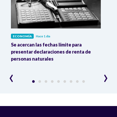
ECONOMÍA
Hace 1 día
ECO
vas
Se acercan las fechas límite para
Dato
os
presentar declaraciones de renta de
prod
personas naturales
y ma
‹
›