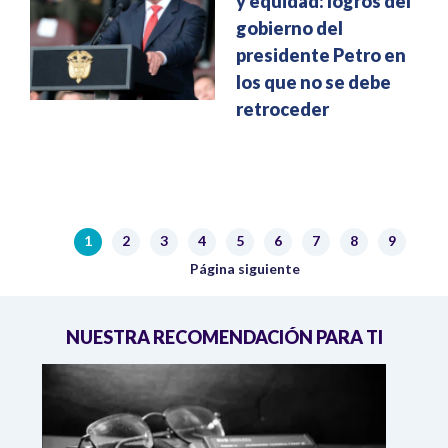
y equidad: logros del
gobierno del
presidente Petro en
los que no se debe
retroceder
Paginación
1
2
3
4
5
6
7
8
9
Página actual
Página
Página
Página
Página
Página
Página
Página
Página
Siguiente página
Página siguiente
NUESTRA RECOMENDACIÓN PARA TI