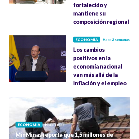
fortalecido y
mantiene su
composición regional
ECONOMÍA
Hace 3 semanas
Los cambios
positivos en la
economía nacional
van más allá de la
inflación y el empleo
ECONOMÍA
Hace 1 mes
MinMinas reporta que 1,5 millones de