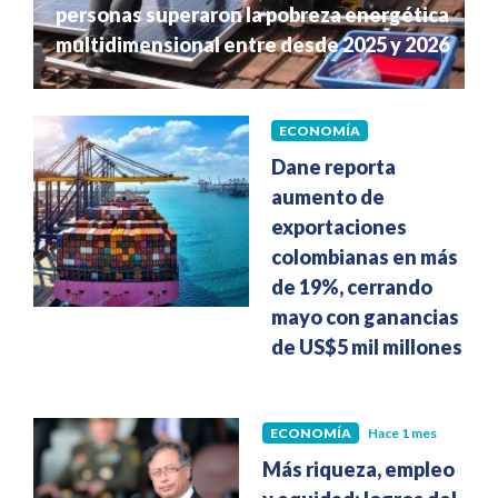
personas superaron la pobreza energética
multidimensional entre desde 2025 y 2026
ECONOMÍA
Hace 1 mes
Dane reporta
aumento de
exportaciones
colombianas en más
de 19%, cerrando
mayo con ganancias
de US$5 mil millones
ECONOMÍA
Hace 1 mes
Más riqueza, empleo