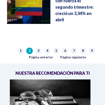
con fuerza el
segundo trimestre:
creció un 3,34% en
abril
Paginación
1
2
3
4
5
6
7
8
9
Página
Página actual
Página
Página
Página
Página
Página
Página
Página
Página anterior
Siguiente página
Página anterior
Página siguiente
NUESTRA RECOMENDACIÓN PARA TI