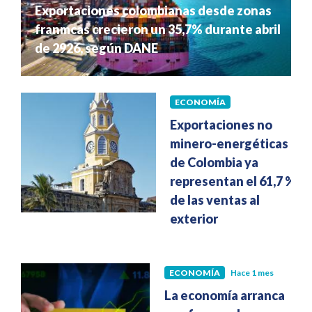
Exportaciones colombianas desde zonas
franmcas crecieron un 35,7% durante abril
de 2926, según DANE
ECONOMÍA
Hace 1 mes
Exportaciones no
minero-energéticas
de Colombia ya
representan el 61,7 %
de las ventas al
exterior
ECONOMÍA
Hace 1 mes
La economía arranca