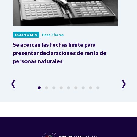
ECONOMÍA
Hace 7 horas
ECO
vas
Se acercan las fechas límite para
Dato
os
presentar declaraciones de renta de
prod
personas naturales
y ma
‹
›