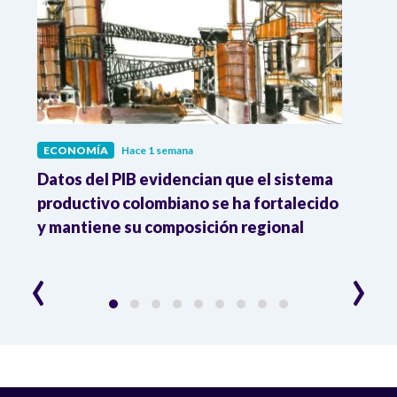
ECONOMÍA
Hace 1 semana
ECO
Datos del PIB evidencian que el sistema
Los 
productivo colombiano se ha fortalecido
nacio
y mantiene su composición regional
empl
‹
›