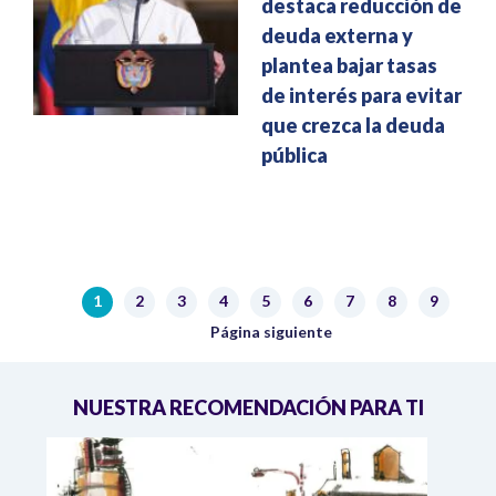
destaca reducción de
deuda externa y
plantea bajar tasas
de interés para evitar
que crezca la deuda
pública
Paginación
1
2
3
4
5
6
7
8
9
Página actual
Página
Página
Página
Página
Página
Página
Página
Página
Siguiente página
Página siguiente
NUESTRA RECOMENDACIÓN PARA TI