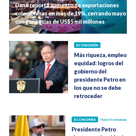
Dane reporta aumento de exportaciones
colombianas en más de 19%, cerrando mayo
con ganancias de US$5 mil millones
ECONOMÍA
Hace 4 semanas
Más riqueza, empleo y
equidad: logros del
gobierno del
presidente Petro en
los que no se debe
retroceder
ECONOMÍA
Hace 4 semanas
Presidente Petro