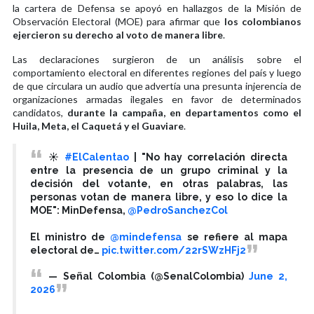
la cartera de Defensa se apoyó en hallazgos de la Misión de
Observación Electoral (MOE) para afirmar que
los colombianos
ejercieron su derecho al voto de manera libre
.
Las declaraciones surgieron de un análisis sobre el
comportamiento electoral en diferentes regiones del país y luego
de que circulara un audio que advertía una presunta injerencia de
organizaciones armadas ilegales en favor de determinados
candidatos,
durante la campaña, en departamentos como el
Huila, Meta, el Caquetá y el Guaviare
.
☀️
#ElCalentao
| "No hay correlación directa
entre la presencia de un grupo criminal y la
decisión del votante, en otras palabras, las
personas votan de manera libre, y eso lo dice la
MOE": MinDefensa,
@PedroSanchezCol
El ministro de
@mindefensa
se refiere al mapa
electoral de…
pic.twitter.com/22rSWzHFj2
— Señal Colombia (@SenalColombia)
June 2,
2026