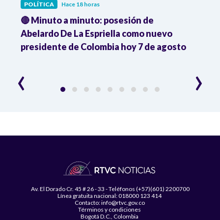
POLÍTICA
Hace 18 horas
POLÍ
🔴 Minuto a minuto: posesión de
Gabin
Abelardo De La Espriella como nuevo
qued
presidente de Colombia hoy 7 de agosto
mini
‹
›
Av. El Dorado Cr. 45 # 26 - 33 - Teléfonos (+57)(601) 2200700
Línea gratuita nacional: 018000 123 414
Contacto: info@rtvc.gov.co
Términos y condiciones
Bogotá D.C., Colombia