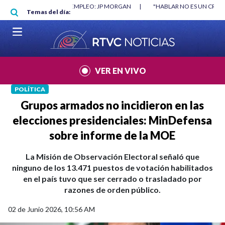
Pasar al contenido principal
RGAN
|
"HABLAR NO ES UN CRIMEN": CARTA DE BETO CORAL
|
ABELAR
Temas del día:
VER EN VIVO
POLÍTICA
Grupos armados no incidieron en las
elecciones presidenciales: MinDefensa
sobre informe de la MOE
La Misión de Observación Electoral señaló que
ninguno de los 13.471 puestos de votación habilitados
en el país tuvo que ser cerrado o trasladado por
razones de orden público.
02 de Junio 2026, 10:56 AM