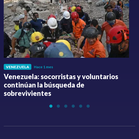
VENEZUELA
Hace 1 mes
Venezuela: socorristas y voluntarios
C
continúan la búsqueda de
a
sobrevivientes
l