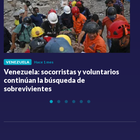
VENEZUELA
Hace 1 mes
Venezuela: socorristas y voluntarios
C
continúan la búsqueda de
a
sobrevivientes
l