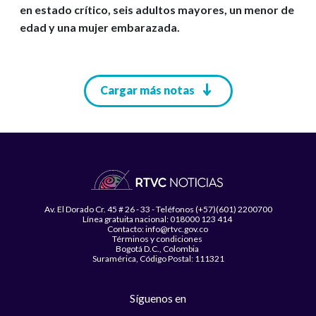
en estado crítico, seis adultos mayores, un menor de
edad y una mujer embarazada.
Paginación
Cargar más notas
Av. El Dorado Cr. 45 # 26 - 33 - Teléfonos (+57)(601) 2200700
Línea gratuita nacional: 018000 123 414
Contacto: info@rtvc.gov.co
Términos y condiciones
Bogotá D.C., Colombia
Suramérica, Código Postal: 111321
Síguenos en