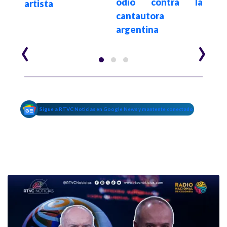
rina
odio contra la
artista
para
 Casa
cantautora
argentina
‹
›
Sigue a RTVC Noticias en Google News y mantente conectado