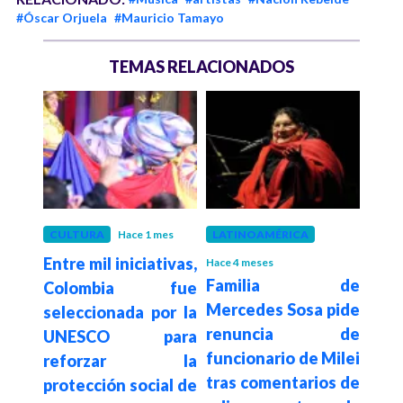
#Óscar Orjuela
#Mauricio Tamayo
TEMAS RELACIONADOS
CULTURA
Hace 1 mes
LATINOAMÉRICA
CUL
Entre mil iniciativas,
Roc
Hace 4 meses
ien,
Familia de
Colombia fue
cel
a mi
Mercedes Sosa pide
seleccionada por la
abri
ara
renuncia de
UNESCO para
con
 su
funcionario de Milei
reforzar la
32 
tico
tras comentarios de
protección social de
hast