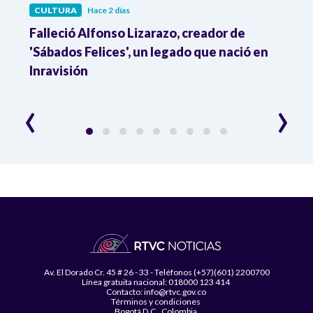
CULTURA
Hace 2 días
CULT
Falleció Alfonso Lizarazo, creador de
¿List
'Sábados Felices', un legado que nació en
Esta
Inravisión
que 
‹
›
Av. El Dorado Cr. 45 # 26 - 33 - Teléfonos (+57)(601) 2200700
Línea gratuita nacional: 018000 123 414
Contacto: info@rtvc.gov.co
Términos y condiciones
Bogotá D.C., Colombia