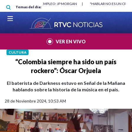
Pasar al contenido principal
RGAN
|
"HABLAR NO ES UN CRIMEN": CARTA DE BETO CORAL
|
ABELAR
Temas del día:
VER EN VIVO
CULTURA
“Colombia siempre ha sido un país
rockero”: Óscar Orjuela
El baterista de Darkness estuvo en Señal de la Mañana
hablando sobre la historia de la música en el país.
28 de Noviembre 2024, 10:53 AM