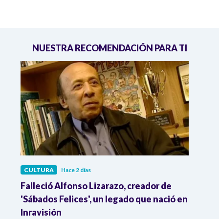
NUESTRA RECOMENDACIÓN PARA TI
CULTURA
Hace 2 días
CULT
Falleció Alfonso Lizarazo, creador de
¿List
'Sábados Felices', un legado que nació en
Esta
Inravisión
que 