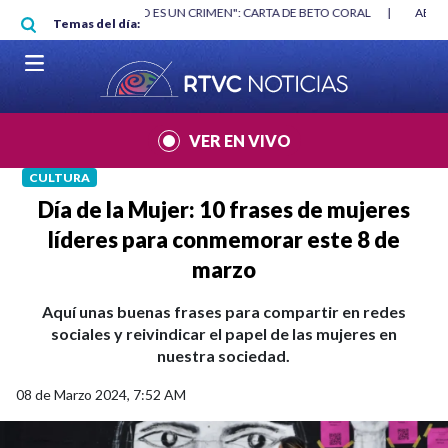
Pasar al contenido principal
RGAN
|
"HABLAR NO ES UN CRIMEN": CARTA DE BETO CORAL
|
ABELAR
Temas del día:
VER EN VIVO
CULTURA
Día de la Mujer: 10 frases de mujeres
líderes para conmemorar este 8 de
marzo
Aquí unas buenas frases para compartir en redes
sociales y reivindicar el papel de las mujeres en
nuestra sociedad.
08 de Marzo 2024, 7:52 AM