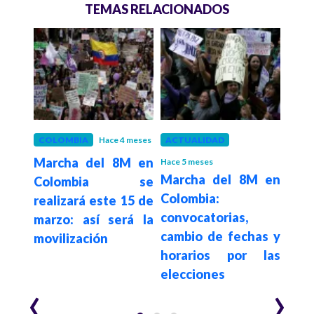
TEMAS RELACIONADOS
 años
COLOMBIA
Hace 4 meses
ACTUALIDAD
POLÍ
 ELN
Marcha del 8M en
Con
Hace 5 meses
Marcha del 8M en
imer
Colombia se
pa
Colombia:
sa de
realizará este 15 de
ref
convocatorias,
paz:
marzo: así será la
pen
cambio de fechas y
rdo
movilización
de
horarios por las
legi
elecciones
‹
›