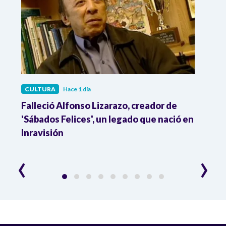
CULTURA
Hace 1 día
CULT
Falleció Alfonso Lizarazo, creador de
¿List
'Sábados Felices', un legado que nació en
Esta
Inravisión
que 
‹
›