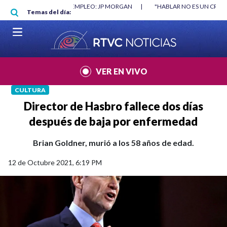
Pasar al contenido principal
O: JP MORGAN
|
"HABLAR NO ES UN CRIMEN": CARTA DE BETO CORAL
|
Temas del día:
VER EN VIVO
CULTURA
Director de Hasbro fallece dos días
después de baja por enfermedad
Brian Goldner, murió a los 58 años de edad.
12 de Octubre 2021, 6:19 PM