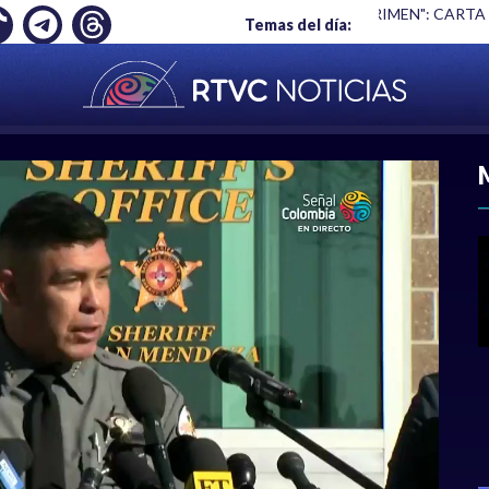
Ó EMPLEO: JP MORGAN
|
"HABLAR NO ES UN CRIMEN": CARTA
Temas del día:
ACIONAL
|
POLÍTICA
|
DEPORTES
|
ECONOMÍ