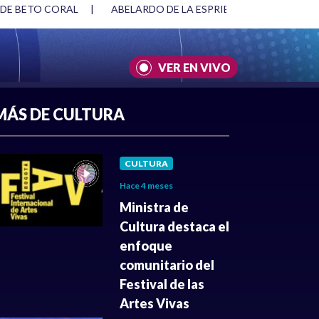
 DE BETO CORAL
|
ABELARDO DE LA ESPRIELLA Y DMG
|
VER EN VIVO
A
|
CULTURA
|
JUSTICIA
MÁS DE CULTURA
CULTURA
Hace 4 meses
Ministra de
Cultura destaca el
enfoque
comunitario del
Festival de las
Artes Vivas