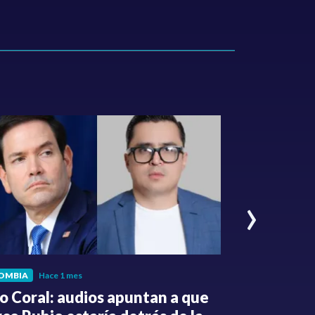
›
OMBIA
Hace 1 mes
POLÍTICA
Hace 
o Coral: audios apuntan a que
Gabriel Be