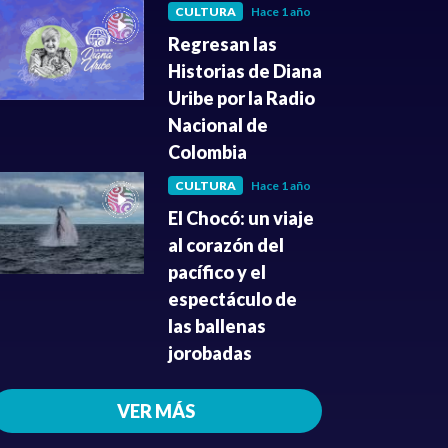
CULTURA
Hace 1 año
Regresan las
Historias de Diana
Uribe por la Radio
Nacional de
Colombia
CULTURA
Hace 1 año
El Chocó: un viaje
al corazón del
pacífico y el
espectáculo de
las ballenas
jorobadas
VER MÁS