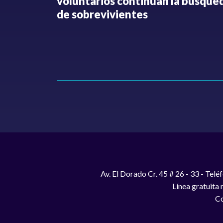
o no ha
voluntarios continúan la búsque
Hollman
de sobrevivientes
Av. El Dorado Cr. 45 # 26 - 33 - Te
Línea gratuita
Co