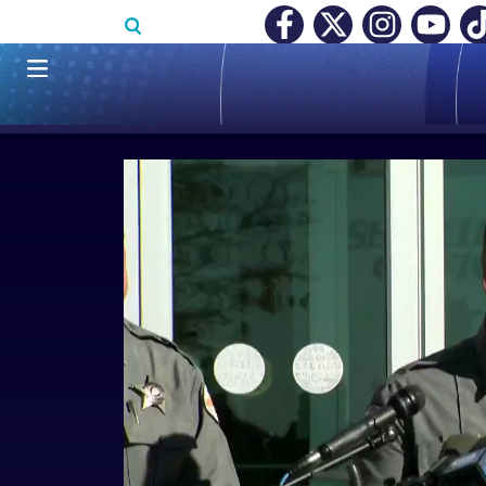
Pasar al contenido principal
RECONOCIMIENTO A RTVC
|
SALARIO MÍNIMO NO DESTRUY
Navegación principal
LO MÁS RECIENTE
|
COLOMBIA
|
INTERN