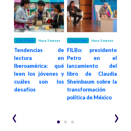
CULTURA
Hace 3 meses
CULTURA
Hace 3 meses
INRA
Tendencias de
FILBo: presidente
Hace 3
nían
Col
lectura en
Petro en el
Ve
Iberoamérica: qué
lanzamiento del
seg
leen los jóvenes y
libro de Claudia
oria
con
cuáles son los
Sheinbaum sobre la
ón de
Prem
desafíos
transformación
2026
Po
política de México
Viei
‹
›