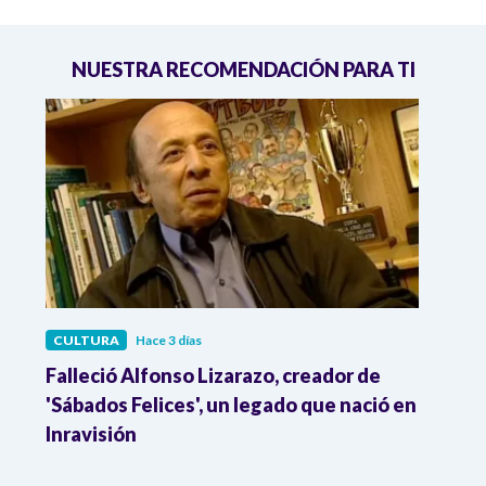
NUESTRA RECOMENDACIÓN PARA TI
CULTURA
Hace 3 días
CULT
Falleció Alfonso Lizarazo, creador de
¿List
'Sábados Felices', un legado que nació en
Esta
Inravisión
que 