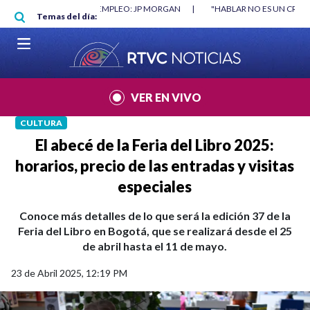
Pasar al contenido principal
RGAN
|
"HABLAR NO ES UN CRIMEN": CARTA DE BETO CORAL
|
ABELAR
Temas del día:
VER EN VIVO
CULTURA
El abecé de la Feria del Libro 2025:
horarios, precio de las entradas y visitas
especiales
Conoce más detalles de lo que será la edición 37 de la
Feria del Libro en Bogotá, que se realizará desde el 25
de abril hasta el 11 de mayo.
23 de Abril 2025, 12:19 PM