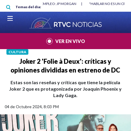
Pasar al contenido principal
RGAN
|
"HABLAR NO ES UN CRIMEN": CARTA DE BETO CORAL
|
ABELAR
Temas del día:
VER EN VIVO
CULTURA
Joker 2 'Folie à Deux': críticas y
opiniones divididas en estreno de DC
Estas son las reseñas y críticas que tiene la película
Joker 2 que es protagonizada por Joaquin Phoenix y
Lady Gaga.
04 de Octubre 2024, 8:03 PM