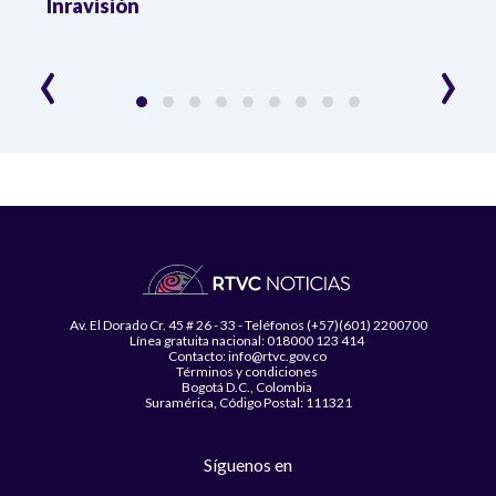
Inravisión
que 
‹
›
Av. El Dorado Cr. 45 # 26 - 33 - Teléfonos (+57)(601) 2200700
Línea gratuita nacional: 018000 123 414
Contacto: info@rtvc.gov.co
Términos y condiciones
Bogotá D.C., Colombia
Suramérica, Código Postal: 111321
Síguenos en