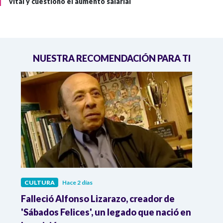
vital y cuestionó el aumento salarial
NUESTRA RECOMENDACIÓN PARA TI
CULTURA
Hace 2 días
CULT
Falleció Alfonso Lizarazo, creador de
¿List
'Sábados Felices', un legado que nació en
Esta