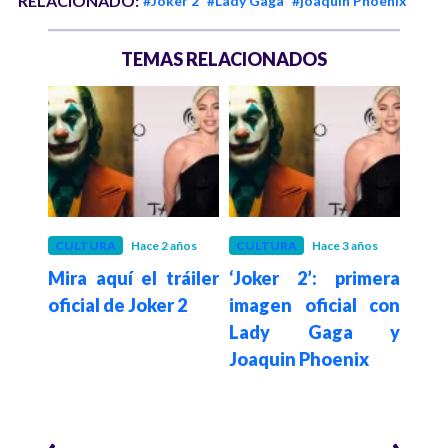
RELACIONADO:
#Joker 2
#Lady Gaga
#joaquín Phoenix
TEMAS RELACIONADOS
CULTURA
Hace 2 años
CULTURA
Hace 3 años
ENT
Mira aquí el tráiler
‘Joker 2’: primera
Hace 1
 que
Lady
oficial de Joker 2
imagen oficial con
a y
fu
Lady Gaga y
sec
Joaquin Phoenix
a los
dura
19 a