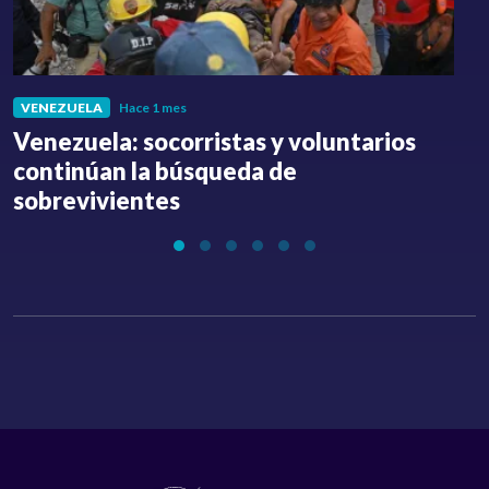
VENEZUELA
Hace 1 mes
Venezuela: socorristas y voluntarios
C
continúan la búsqueda de
a
sobrevivientes
l