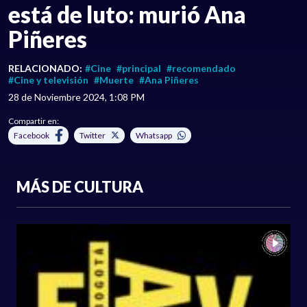
está de luto: murió Ana
Piñeres
RELACIONADO:
#Cine
#principal
#recomendado
#Cine y televisión
#Muerte
#Ana Piñeres
28 de Noviembre 2024, 1:08 PM
Compartir en:
Facebook
Twitter
Whatsapp
MÁS DE CULTURA