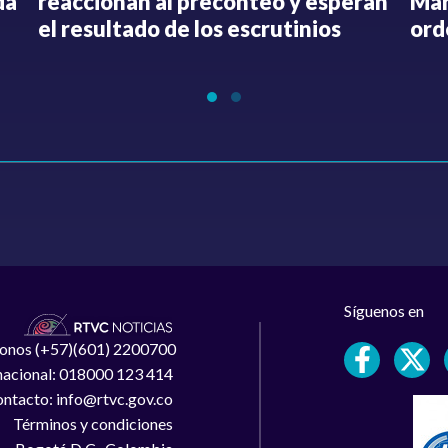
da
reaccionan al preconteo y esperan
Mar
el resultado de los escrutinios
ord
Síguenos en
léfonos (+57)(601) 2200700
 nacional: 018000 123 414
ntacto: info@rtvc.gov.co
Términos y condiciones