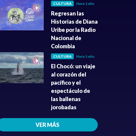
CULTURA
Hace 1 año
Regresan las
Historias de Diana
Uribe por la Radio
Nacional de
Colombia
CULTURA
Hace 1 año
El Chocó: un viaje
al corazón del
pacífico y el
espectáculo de
las ballenas
jorobadas
VER MÁS