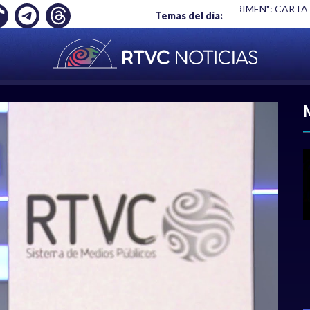
Ó EMPLEO: JP MORGAN
|
"HABLAR NO ES UN CRIMEN": CARTA
Temas del día:
ACIONAL
|
POLÍTICA
|
DEPORTES
|
ECONOMÍ