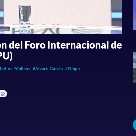
n del Foro Internacional de
PU)
edios Públicos
#Álvaro García
#Fimpu