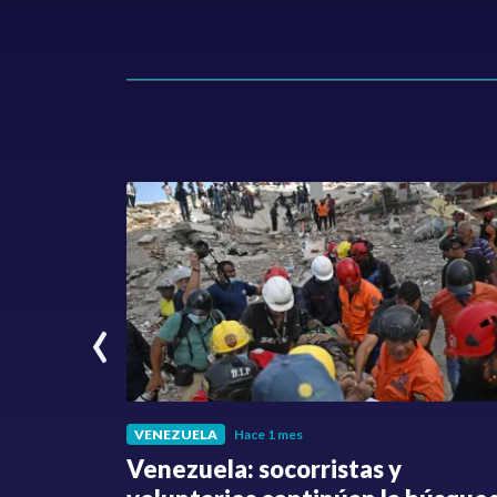
‹
VENEZUELA
Hace 1 mes
fue
Venezuela: socorristas y