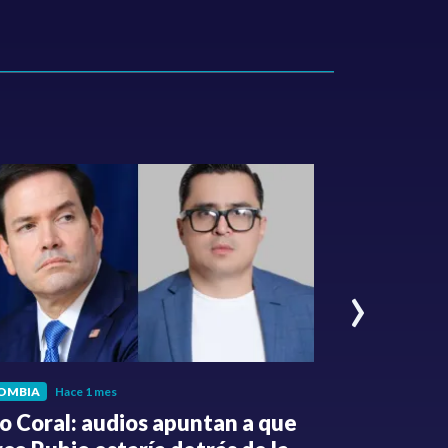
›
OMBIA
Hace 1 mes
POLÍTICA
Hace
o Coral: audios apuntan a que
Gabriel Be