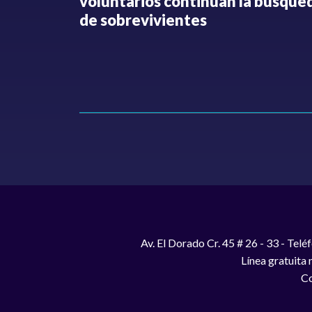
o no ha
voluntarios continúan la búsque
Hollman
de sobrevivientes
Av. El Dorado Cr. 45 # 26 - 33 - Te
Línea gratuita
Co