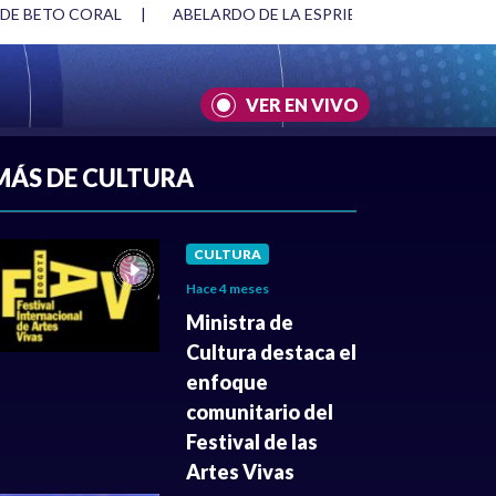
 DE BETO CORAL
|
ABELARDO DE LA ESPRIELLA Y DMG
|
VER EN VIVO
A
|
CULTURA
|
JUSTICIA
MÁS DE CULTURA
CULTURA
Hace 4 meses
Ministra de
Cultura destaca el
enfoque
comunitario del
Festival de las
Artes Vivas