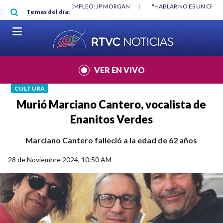
Pasar al contenido principal
RGAN
|
"HABLAR NO ES UN CRIMEN": CARTA DE BETO CORAL
|
ABELAR
Temas del día:
VER EN VIVO
CULTURA
Murió Marciano Cantero, vocalista de
Enanitos Verdes
Marciano Cantero falleció a la edad de 62 años
28 de Noviembre 2024, 10:50 AM