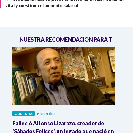
vital y cuestionó el aumento salarial
NUESTRA RECOMENDACIÓN PARA TI
CULTURA
Hace 4 días
CULT
Falleció Alfonso Lizarazo, creador de
¿List
'Sábados Felices', un legado que nació en
Esta