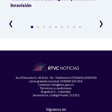
Inravisión
que 
‹
›
Av. El Dorado Cr. 45 # 26 - 33 - Teléfonos (+57)(601) 2200700
Línea gratuita nacional: 018000 123 414
Contacto: info@rtvc.gov.co
Términos y condiciones
Bogotá D.C., Colombia
Suramérica, Código Postal: 111321
Síguenos en