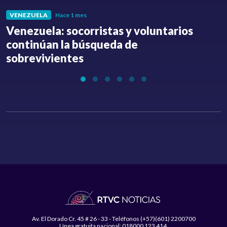
VENEZUELA
Hace 1 mes
Venezuela: socorristas y voluntarios
C
continúan la búsqueda de
a
sobrevivientes
l
Av. El Dorado Cr. 45 # 26 - 33 - Teléfonos (+57)(601) 2200700
Línea gratuita nacional: 018000 123 414