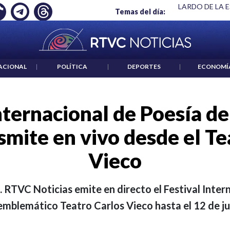
 ES UN CRIMEN": CARTA DE BETO CORAL
|
ABELARDO DE LA E
Temas del día:
ACIONAL
|
POLÍTICA
|
DEPORTES
|
ECONOMÍ
nternacional de Poesía d
mite en vivo desde el Te
Vieco
. RTVC Noticias emite en directo el Festival Inter
 emblemático Teatro Carlos Vieco hasta el 12 de jul