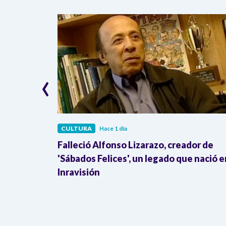
‹
CULTURA
Hace 1 día
ue nació
Falleció Alfonso Lizarazo, creador de
'Sábados Felices', un legado que nació e
Inravisión