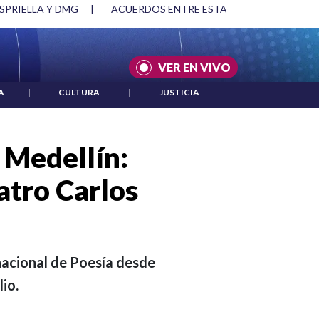
SPRIELLA Y DMG
|
ACUERDOS ENTRE ESTADOS UNIDOS E IRÁ
VER EN VIVO
A
|
CULTURA
|
JUSTICIA
e Medellín:
atro Carlos
nacional de Poesía desde
io.