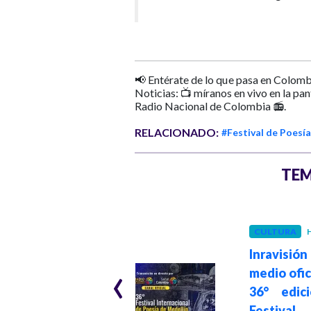
📢 Entérate de lo que pasa en Colomb
Noticias: 📺 míranos en vivo en la pa
Radio Nacional de Colombia 📻.
RELACIONADO:
#Festival de Poesía
TEM
ANTIOQUIA
CULTURA
H
Hace 3 meses
Este sábado en
Inravisió
‹
Medellín:
medio ofic
sancocho
36° edic
comunitario,
Festival