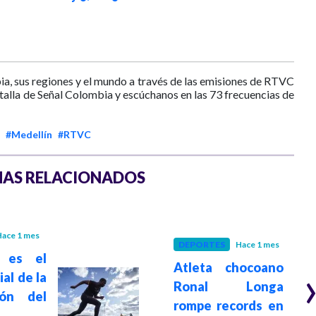
ia, sus regiones y el mundo a través de las emisiones de RTVC
ntalla de Señal Colombia y escúchanos en las 73 frecuencias de
#Medellín
#RTVC
AS RELACIONADOS
ace 1 mes
DEPORTES
Hace 1 mes
n es el
Atleta chocoano
ial de la
Ronal Longa
ión del
rompe records en