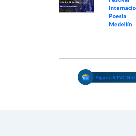
murales, teatro y
Internaci
música en la XI
Poesí
Fiesta de la
Medellín
Utopía
Sigue a RTVC Not