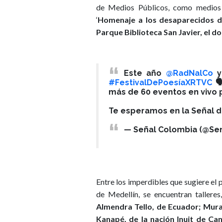
de Medios Públicos, como medios o
‘
Homenaje a los desaparecidos de
Parque Biblioteca San Javier, el dom
Este año
@RadNalCo
y
#FestivalDePoesíaXRTVC
🗣
más de 60 eventos en vivo p
Te esperamos en la Señal d
— Señal Colombia (@Se
Entre los imperdibles que sugiere el 
de Medellín, se encuentran talleres
Almendra Tello, de Ecuador; Mura
Kanapé, de la nación Inuit de Ca