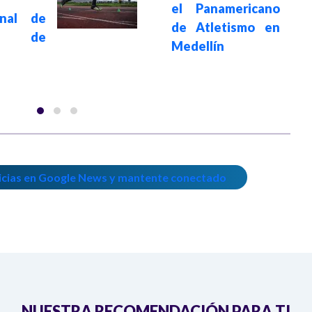
el Panamericano
onal de
de Atletismo en
a de
Medellín
icias en Google News y mantente conectado
NUESTRA RECOMENDACIÓN PARA TI