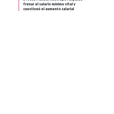
frenar el salario mínimo vital y
cuestionó el aumento salarial
ACTUALIDAD
Hace 3 meses
"El que censura
›
libros termina
quemando seres
humanos":