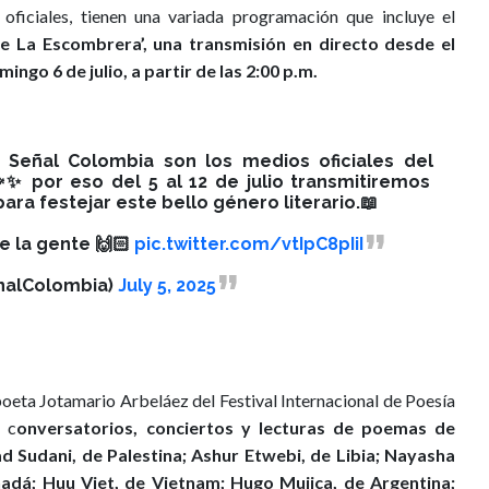
ficiales, tienen una variada programación que incluye el
 La Escombrera’, una transmisión en directo desde el
ingo 6 de julio, a partir de las 2:00 p.m.
 Señal Colombia son los medios oficiales del
️✨ por eso del 5 al 12 de julio transmitiremos
ara festejar este bello género literario.📖
e la gente 🙌🏻
pic.twitter.com/vtIpC8pIiI
nalColombia)
July 5, 2025
poeta Jotamario Arbeláez del Festival Internacional de Poesía
, c
onversatorios, conciertos y lecturas de poemas de
d Sudani, de Palestina; Ashur Etwebi, de Libia; Nayasha
nadá; Huu Viet, de Vietnam; Hugo Mujica, de Argentina;