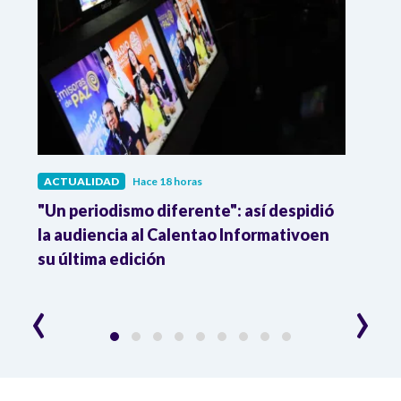
ACTUALIDAD
Hace 18 horas
ACTU
 a
"Un periodismo diferente": así despidió
La p
la audiencia al Calentao Informativoen
tiene
su última edición
frec
‹
›