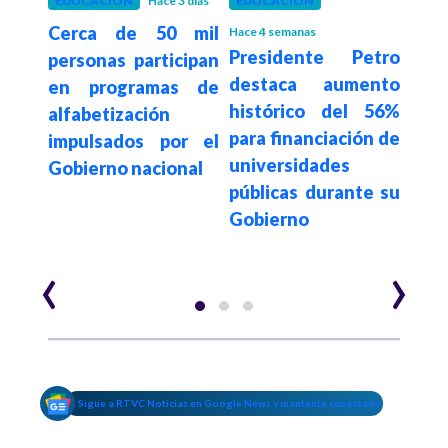
 mes
EDUCACIÓN
Hace 3 días
EDUCACIÓN
SAL
será
Cerca de 50 mil
Pre
Hace 4 semanas
Presidente Petro
lo”:
personas participan
afi
destaca aumento
etro
en programas de
del
histórico del 56%
que
alfabetización
Nu
para financiación de
 el
impulsados por el
cau
universidades
7 de
Gobierno nacional
admi
públicas durante su
de j
Gobierno
pas
‹
›
Sigue a RTVC Noticias en Google News y mantente conectado