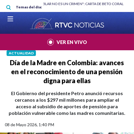
Pasar al contenido principal
|
"HABLAR NO ES UN CRIMEN": CARTA DE BETO CORAL
|
ABELARDO DE
Temas del día:
VER EN VIVO
ACTUALIDAD
Día de la Madre en Colombia: avances
en el reconocimiento de una pensión
digna para ellas
El Gobierno del presidente Petro anunció recursos
cercanos a los $297 mil millones para ampliar el
acceso al subsidio de aportes de pensión para
población vulnerable como las madres comunitarias.
08 de Mayo 2026, 1:40 PM