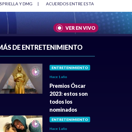
SPRIELLA Y DMG
|
ACUERDOS ENTRE ESTADOS UNIDOS E IRÁ
VER EN VIVO
A
|
CULTURA
|
JUSTICIA
MÁS DE ENTRETENIMIENTO
ENTRETENIMIENTO
Hace 1 año
Premios Óscar
2023: estos son
todos los
nominados
ENTRETENIMIENTO
Hace 1 año