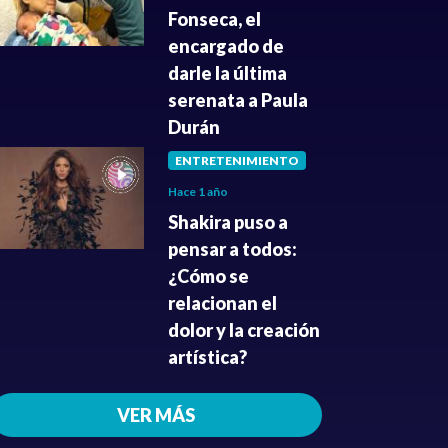
Fonseca, el
encargado de
darle la última
serenata a Paula
Durán
ENTRETENIMIENTO
Hace 1 año
Shakira puso a
pensar a todos:
¿Cómo se
relacionan el
dolor y la creación
artística?
VER MÁS