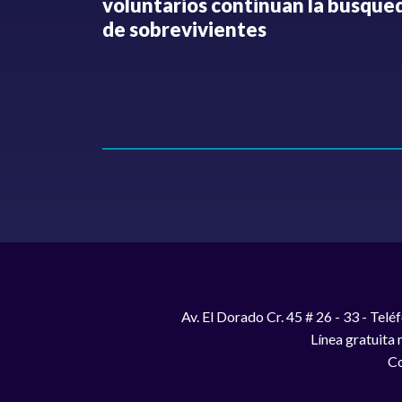
o no ha
voluntarios continúan la búsque
Hollman
de sobrevivientes
Av. El Dorado Cr. 45 # 26 - 33 - Te
Línea gratuita
Co