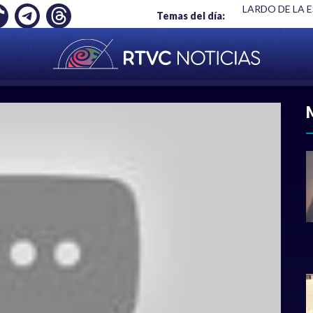
 ES UN CRIMEN": CARTA DE BETO CORAL
|
ABELARDO DE LA E
Temas del día:
ACIONAL
|
POLÍTICA
|
DEPORTES
|
ECONOMÍ