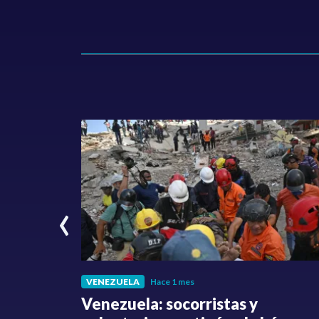
‹
VENEZUELA
Hace 1 mes
fue
Venezuela: socorristas y