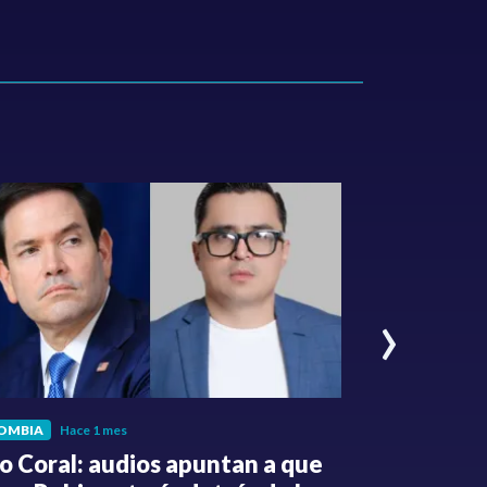
›
OMBIA
Hace 1 mes
POLÍTICA
Hace 
o Coral: audios apuntan a que
Gabriel Be