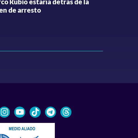
co Rubio estaría detrás de la
de la Espri
en de arresto
de despedi
públicos