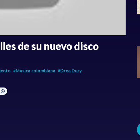
lles de su nuevo disco
iento
#Música colombiana
#Drea Dury