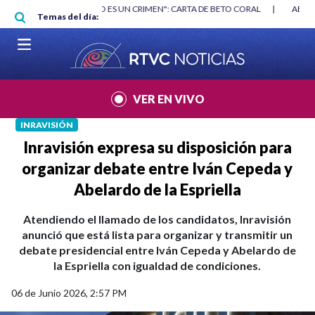
Pasar al contenido principal
RGAN
|
"HABLAR NO ES UN CRIMEN": CARTA DE BETO CORAL
|
ABELAR
Temas del día:
VER EN VIVO
INRAVISIÓN
Inravisión expresa su disposición para
organizar debate entre Iván Cepeda y
Abelardo de la Espriella
Atendiendo el llamado de los candidatos, Inravisión
anunció que está lista para organizar y transmitir un
debate presidencial entre Iván Cepeda y Abelardo de
la Espriella con igualdad de condiciones.
06 de Junio 2026, 2:57 PM