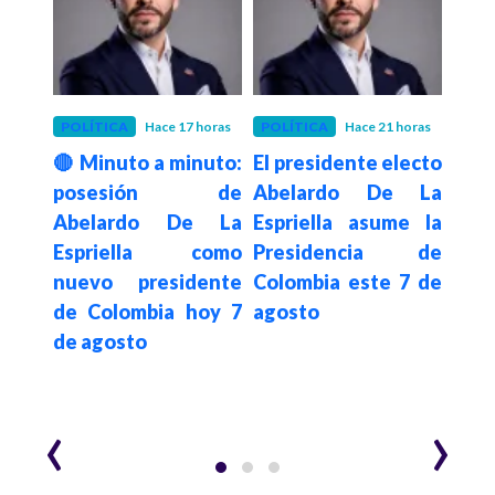
 días
POLÍTICA
Hace 17 horas
POLÍTICA
Hace 21 horas
INRA
tuvo
🔴 Minuto a minuto:
El presidente electo
Hace 2
Inra
para
posesión de
Abelardo De La
el 
r y
Abelardo De La
Espriella asume la
di
 la
Espriella como
Presidencia de
hist
nuevo presidente
Colombia este 7 de
de 
l de
de Colombia hoy 7
agosto
sos
e la
de agosto
‹
›