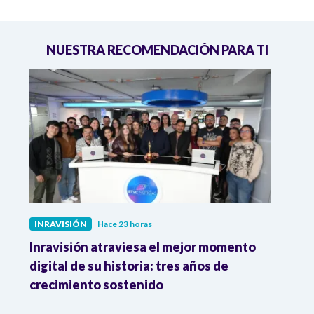
NUESTRA RECOMENDACIÓN PARA TI
INRAVISIÓN
Hace 23 horas
INRA
Inravisión atraviesa el mejor momento
El C
digital de su historia: tres años de
cons
crecimiento sostenido
acerc
"Fui