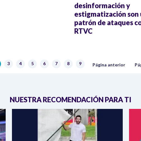
desinformación y
estigmatización son
patrón de ataques c
RTVC
Página anterior
Sig
3
4
5
6
7
8
9
gina actual
Página
Página
Página
Página
Página
Página
Página
Página anterior
Pá
NUESTRA RECOMENDACIÓN PARA TI