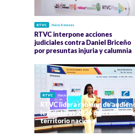
RTVC
Hace 4 meses
RTVC interpone acciones
judiciales contra Daniel Briceño
por presuntas injuria y calumnia
RTVC
Hace 4 meses
RTVC lidera ranking de audienc
legislativas 2026 con cobertura
territorio nacional