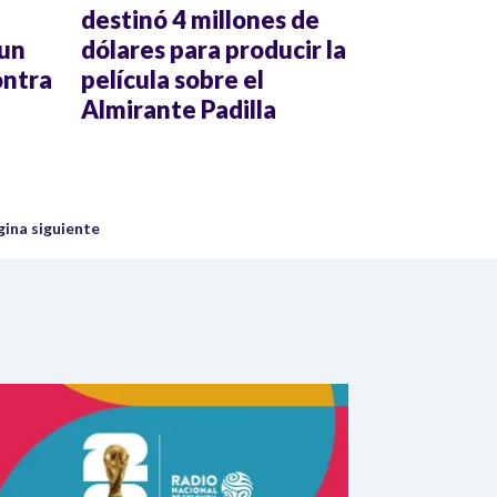
destinó 4 millones de
 un
dólares para producir la
ontra
película sobre el
Almirante Padilla
uiente página
gina siguiente