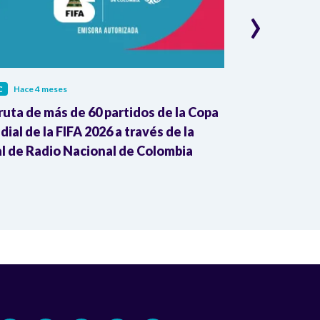
›
C
Hace 4 meses
RTVC
Hace 4 me
ruta de más de 60 partidos de la Copa
Mujeres del P
ial de la FIFA 2026 a través de la
RTVC y defie
l de Radio Nacional de Colombia
Morris