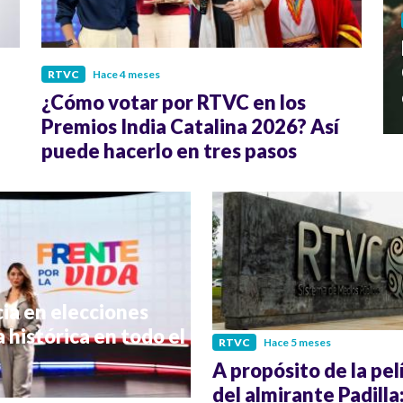
RTVC
Hace 4 meses
¿Cómo votar por RTVC en los
Premios India Catalina 2026? Así
puede hacerlo en tres pasos
ia en elecciones
 histórica en todo el
RTVC
Hace 5 meses
A propósito de la pel
del almirante Padilla