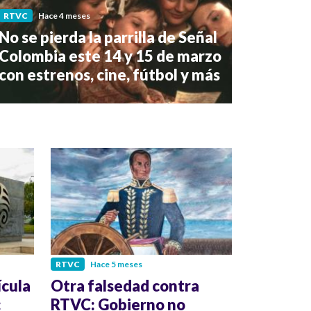
RTVC
Hace 4 meses
No se pierda la parrilla de Señal
Colombia este 14 y 15 de marzo
con estrenos, cine, fútbol y más
RTVC
Hace 5 meses
ícula
Otra falsedad contra
:
RTVC: Gobierno no