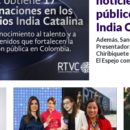
notici
públic
India 
Además, San
Presentador
Chiribiquete
El Espejo co