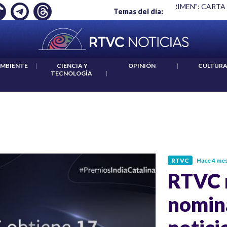
Ó EMPLEO: JP MORGAN
|
"HABLAR NO ES UN CRIMEN": CARTA
Temas del día:
AMBIENTE
|
CIENCIA Y
OPINIÓN
|
CULTUR
TECNOLOGÍA
|
RTVC
Hace 4 me
RTVC n
nomin