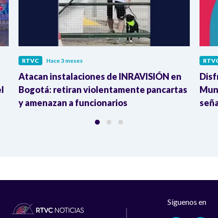
RTVC
Hace 3 meses
RTV
Atacan instalaciones de INRAVISIÓN en
Disf
l
Bogotá: retiran violentamente pancartas
Mund
y amenazan a funcionarios
seña
Síguenos en