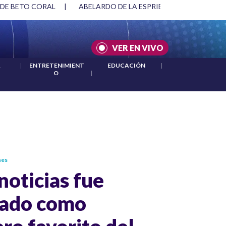
 DE BETO CORAL
|
ABELARDO DE LA ESPRIELLA Y DMG
|
VER EN VIVO
A
|
ENTRETENIMIENT
EDUCACIÓN
|
O
|
ses
oticias fue
ado como