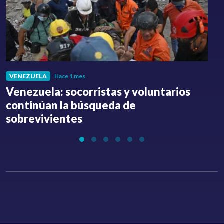
VENEZUELA
Hace 1 mes
Venezuela: socorristas y voluntarios
C
continúan la búsqueda de
a
sobrevivientes
l