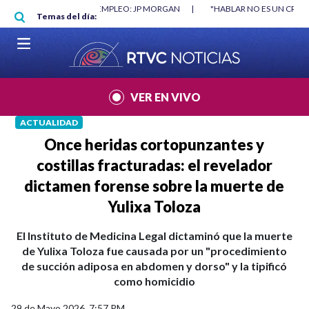
Pasar al contenido principal
RGAN
|
"HABLAR NO ES UN CRIMEN": CARTA DE BETO CORAL
|
ABELAR
Temas del día:
VER EN VIVO
ACTUALIDAD
Once heridas cortopunzantes y
costillas fracturadas: el revelador
dictamen forense sobre la muerte de
Yulixa Toloza
El Instituto de Medicina Legal dictaminó que la muerte
de Yulixa Toloza fue causada por un "procedimiento
de succión adiposa en abdomen y dorso" y la tipificó
como homicidio
29 de Mayo 2026, 7:57 PM