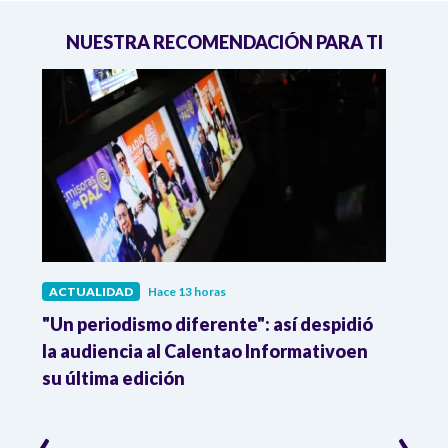
NUESTRA RECOMENDACIÓN PARA TI
ACTUALIDAD
Hace 13 horas
ACTU
 a
"Un periodismo diferente": así despidió
La p
la audiencia al Calentao Informativoen
tiene
su última edición
frec
‹
›