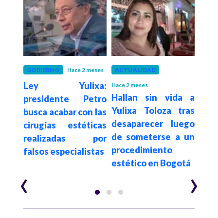
 años
GOBIERNO
Hace 2 meses
ACTUALIDAD
COL
egal
Ley Yulixa:
Res
Hace 2 meses
Hallan sin vida a
ares
presidente Petro
Tor
Yulixa Toloza tras
s no
busca acabar con las
Leg
desaparecer luego
cirugías estéticas
nu
de someterse a un
realizadas por
bio
procedimiento
falsos especialistas
iden
estético en Bogotá
‹
›