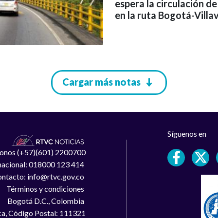
espera la circulación 
en la ruta Bogotá-Villav
Cargar más notas
Síguenos en
léfonos (+57)(601) 2200700
 nacional: 018000 123 414
ntacto: info@rtvc.gov.co
Términos y condiciones
Bogotá D.C., Colombia
a, Código Postal: 111321