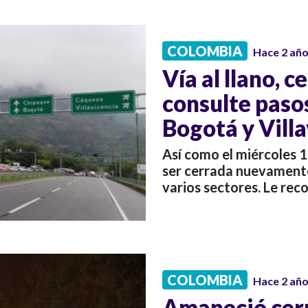
COLOMBIA
Hace 2 añ
Vía al llano, 
consulte paso
Bogotá y Vill
Así como el miércoles 1
ser cerrada nuevamente 
varios sectores. Le re
COLOMBIA
Hace 2 añ
Amaneció cerra