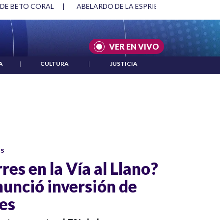
 DE BETO CORAL
|
ABELARDO DE LA ESPRIELLA Y DMG
|
VER EN VIVO
A
|
CULTURA
|
JUSTICIA
os
rres en la Vía al Llano?
nunció inversión de
nes