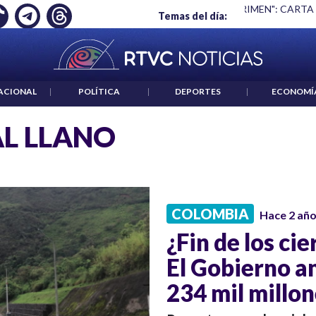
Ó EMPLEO: JP MORGAN
|
"HABLAR NO ES UN CRIMEN": CARTA
Temas del día:
ACIONAL
|
POLÍTICA
|
DEPORTES
|
ECONOMÍ
AL LLANO
COLOMBIA
Hace 2 añ
¿Fin de los cie
El Gobierno a
234 mil millo