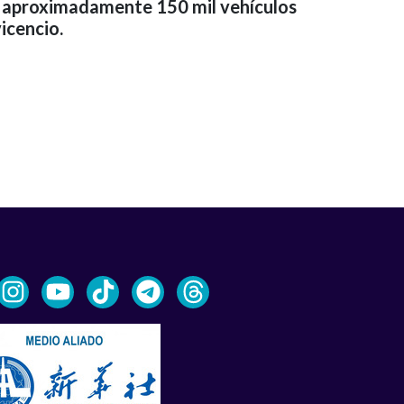
de aproximadamente 150 mil vehículos
icencio.