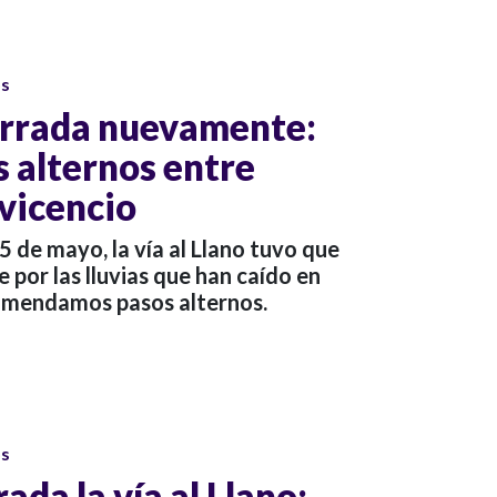
os
cerrada nuevamente:
s alternos entre
avicencio
5 de mayo, la vía al Llano tuvo que
por las lluvias que han caído en
comendamos pasos alternos.
os
da la vía al Llano: