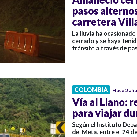
pasos alternos
carretera Vill
La lluvia ha ocasionado
cerrado y se haya tenid
tránsito a través de pa
COLOMBIA
Hace 2 añ
Vía al Llano: 
para viajar d
Según el Instituto Dep
del Meta, entre el 24 de