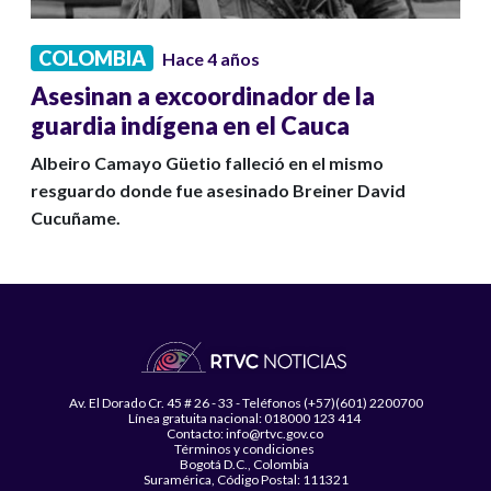
COLOMBIA
Hace 4 años
Asesinan a excoordinador de la
guardia indígena en el Cauca
Albeiro Camayo Güetio falleció en el mismo
resguardo donde fue asesinado Breiner David
Cucuñame.
Av. El Dorado Cr. 45 # 26 - 33 - Teléfonos (+57)(601) 2200700
Línea gratuita nacional: 018000 123 414
Contacto: info@rtvc.gov.co
Términos y condiciones
Bogotá D.C., Colombia
Suramérica, Código Postal: 111321