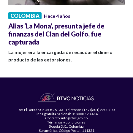
COLOMBIA
Hace 4 años
Alias ‘La Mona’, presunta jefe de
finanzas del Clan del Golfo, fue
capturada
La mujer era la encargada de recaudar el dinero
producto de las extorsiones.
Av. El Dorado Cr. 45 # 26 - 33 - Teléfonos (+57)(601) 2200700
Línea gratuita nacional: 018000 123 414
Contacto: info@rtvc.gov.co
Términos y condiciones
Bogotá D.C., Colombia
Suramérica, Código Postal: 111321