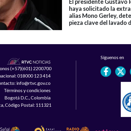
El presidente Gustavo P
haya solicitado la extr
alias Mono Gerley, det
pieza clave del lavado 
Síguenos en
léfonos (+57)(601) 2200700
 nacional: 018000 123 414
ntacto: info@rtvc.gov.co
Términos y condiciones
Bogotá D.C., Colombia
a, Código Postal: 111321