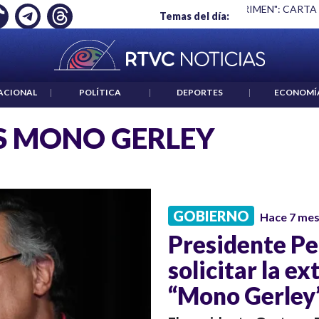
Ó EMPLEO: JP MORGAN
|
"HABLAR NO ES UN CRIMEN": CARTA
Temas del día:
ACIONAL
|
POLÍTICA
|
DEPORTES
|
ECONOMÍ
S MONO GERLEY
GOBIERNO
Hace 7 me
Presidente Pet
solicitar la ex
“Mono Gerley