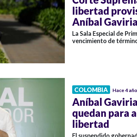
libertad provi
Aníbal Gaviri
La Sala Especial de Pri
vencimiento de término
COLOMBIA
Hace 4 añ
Aníbal Gaviria
quedan para af
libertad
El suspendido gobernad