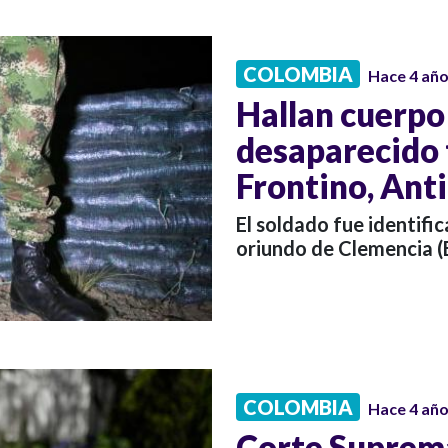
COLOMBIA
Hace 4 añ
Hallan cuerpo
desaparecido 
Frontino, Ant
El soldado fue identif
oriundo de Clemencia (B
COLOMBIA
Hace 4 añ
Corte Suprema