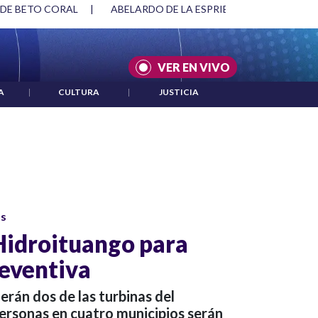
SPRIELLA Y DMG
|
ACUERDOS ENTRE ESTADOS UNIDOS E IRÁ
VER EN VIVO
A
|
CULTURA
|
JUSTICIA
os
 Hidroituango para
eventiva
erán dos de las turbinas del
rsonas en cuatro municipios serán