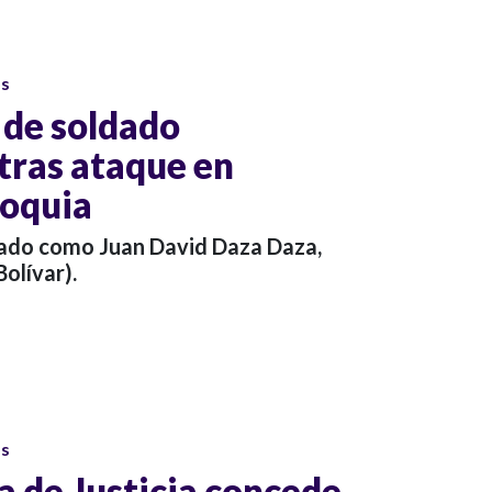
os
 de soldado
tras ataque en
ioquia
icado como Juan David Daza Daza,
olívar).
os
 de Justicia concede