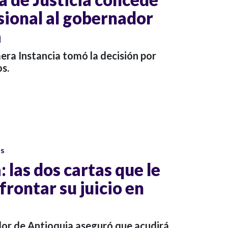
sional al gobernador
a
mera Instancia tomó la decisión por
s.
os
: las dos cartas que le
rontar su juicio en
or de Antioquia aseguró que acudirá