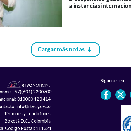
a instancias internacion
Cargar más notas
Síguenos en
léfonos (+57)(601) 2200700
 nacional: 018000 123 414
ntacto: info@rtvc.gov.co
Términos y condiciones
Bogotá D.C., Colombia
a, Código Postal: 111321