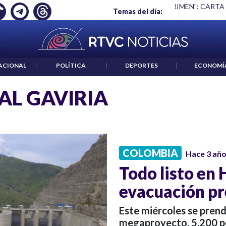
 ES UN CRIMEN": CARTA DE BETO CORAL
|
ABELARDO DE LA E
Temas del día:
ACIONAL
|
POLÍTICA
|
DEPORTES
|
ECONOMÍ
AL GAVIRIA
COLOMBIA
Hace 3 añ
Todo listo en
evacuación pr
Este miércoles se prend
megaproyecto. 5.200 pe