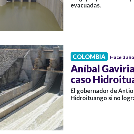
evacuadas.
COLOMBIA
Hace 3 añ
Aníbal Gaviria
caso Hidroit
El gobernador de Antio
Hidroituango si no logr