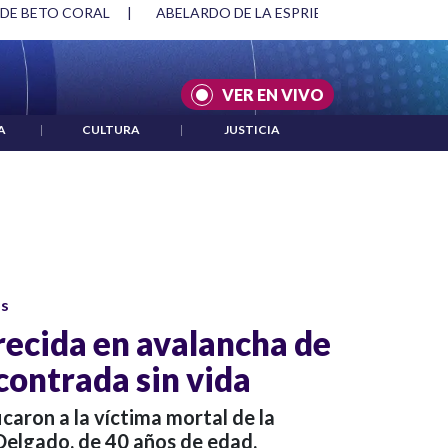
 DE BETO CORAL
|
ABELARDO DE LA ESPRIELLA Y DMG
|
VER EN VIVO
A
|
CULTURA
|
JUSTICIA
os
ecida en avalancha de
contrada sin vida
icaron a la víctima mortal de la
elgado, de 40 años de edad.