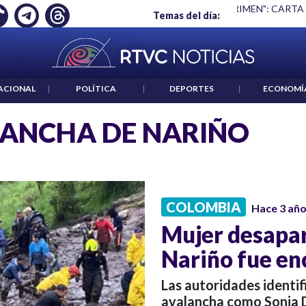
Ó EMPLEO: JP MORGAN
|
"HABLAR NO ES UN CRIMEN": CARTA
Temas del día:
ACIONAL
|
POLÍTICA
|
DEPORTES
|
ECONOMÍ
ANCHA DE NARIÑO
COLOMBIA
Hace 3 añ
Mujer desapar
Nariño fue en
Las autoridades identif
avalancha como Sonia D