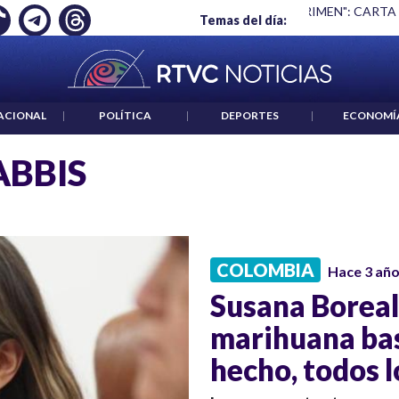
Ó EMPLEO: JP MORGAN
|
"HABLAR NO ES UN CRIMEN": CARTA
Temas del día:
ACIONAL
|
POLÍTICA
|
DEPORTES
|
ECONOMÍ
BBIS
COLOMBIA
Hace 3 añ
Susana Boreal
marihuana bas
hecho, todos l