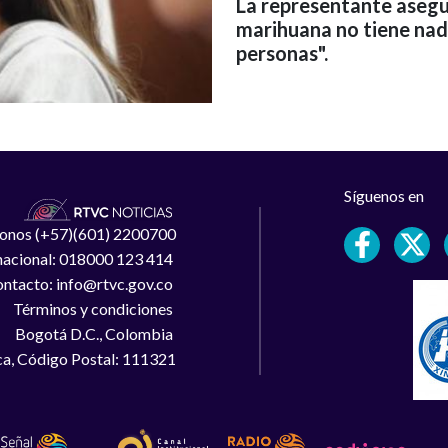
La representante asegu
marihuana no tiene na
personas".
Síguenos en
léfonos (+57)(601) 2200700
 nacional: 018000 123 414
ntacto: info@rtvc.gov.co
Términos y condiciones
Bogotá D.C., Colombia
a, Código Postal: 111321