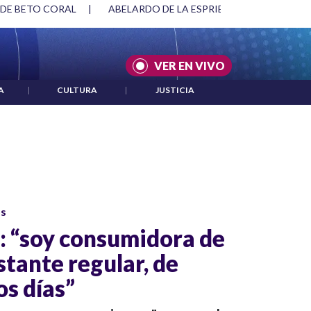
 DE BETO CORAL
|
ABELARDO DE LA ESPRIELLA Y DMG
|
VER EN VIVO
A
|
CULTURA
|
JUSTICIA
os
: “soy consumidora de
tante regular, de
os días”