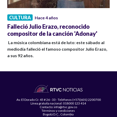
CULTURA
Hace 4 años
Falleció Julio Erazo, reconocido
compositor de la canción 'Adonay'
La música colombiana está de luto: este sábado al
mediodía falleció el famoso compositor Julio Erazo,
a sus 92 años.
Av. El Dorado Cr. 45 # 26 - 33 - Teléfonos (+57)(601) 2200700
Línea gratuita nacional: 018000 123 414
Contacto: info@rtvc.gov.co
Términos y condiciones
Bogotá D.C., Colombia