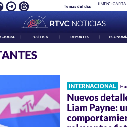
Ó EMPLEO: JP MORGAN
|
"HABLAR NO ES UN CRIMEN": CARTA
Temas del día:
ACIONAL
|
POLÍTICA
|
DEPORTES
|
ECONOMÍ
TANTES
INTERNACIONAL
Ha
Nuevos detall
Liam Payne: u
comportamien