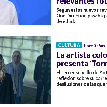
relevantes fo
Según estas nuevas reve
One Direction pasaba p
de edad.
CULTURA
Hace 3 años
La artista co
presenta ‘Tor
El tercer sencillo de An
reflexión sobre su carre
desilusiones de las que 