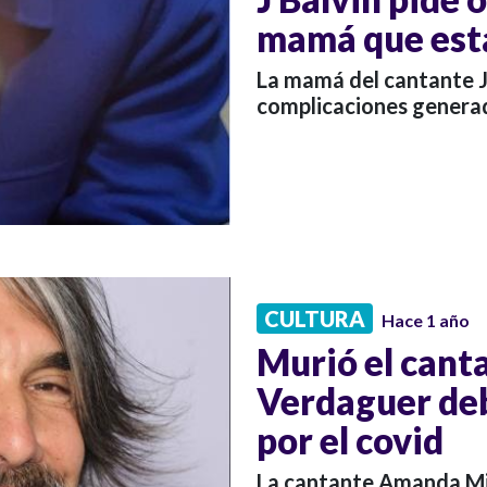
mamá que está
La mamá del cantante J 
complicaciones generad
CULTURA
Hace 1 año
Murió el cant
Verdaguer deb
por el covid
La cantante Amanda Mig