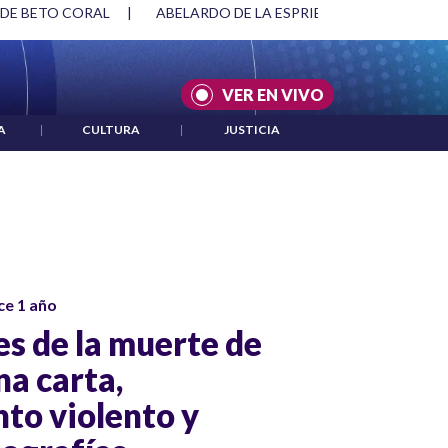
 DE BETO CORAL
|
ABELARDO DE LA ESPRIELLA Y DMG
|
VER EN VIVO
A
|
CULTURA
|
JUSTICIA
ce 1 año
es de la muerte de
na carta,
to violento y