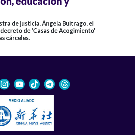
ión, educación y
ra de justicia, Ángela Buitrago, el
 decreto de 'Casas de Acogimiento'
s cárceles.