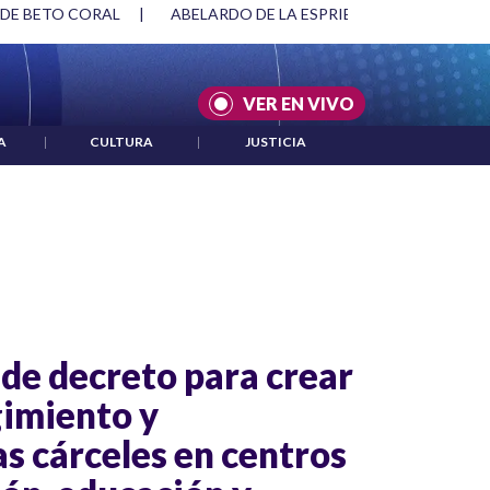
 DE BETO CORAL
|
ABELARDO DE LA ESPRIELLA Y DMG
|
VER EN VIVO
A
|
CULTURA
|
JUSTICIA
de decreto para crear
imiento y
s cárceles en centros