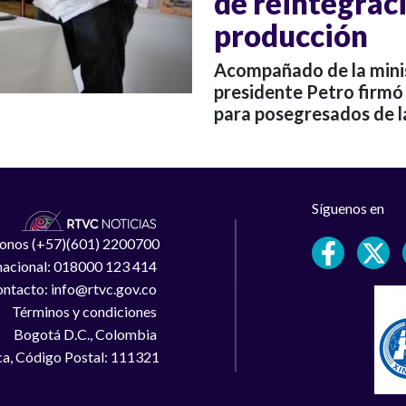
de reintegrac
producción
Acompañado de la minist
presidente Petro firmó
para posegresados de la
Síguenos en
léfonos (+57)(601) 2200700
 nacional: 018000 123 414
ntacto: info@rtvc.gov.co
Términos y condiciones
Bogotá D.C., Colombia
a, Código Postal: 111321