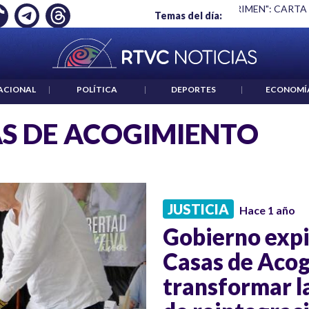
Ó EMPLEO: JP MORGAN
|
"HABLAR NO ES UN CRIMEN": CARTA
Temas del día:
ACIONAL
|
POLÍTICA
|
DEPORTES
|
ECONOMÍ
S DE ACOGIMIENTO
JUSTICIA
Hace 1 año
Gobierno expi
Casas de Acog
transformar la